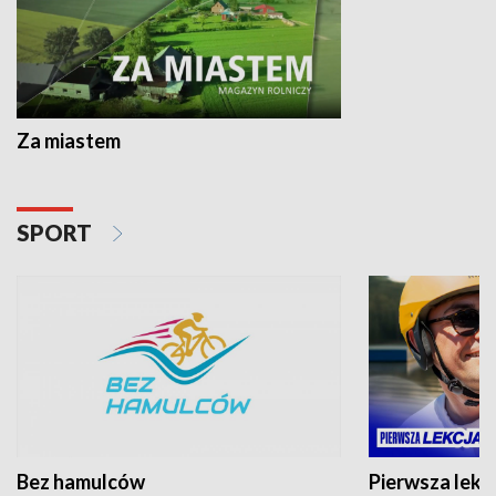
Za miastem
SPORT
Bez hamulców
Pierwsza lekc