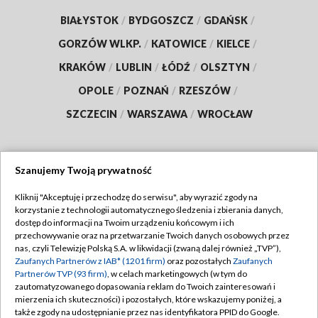
BIAŁYSTOK
/
BYDGOSZCZ
/
GDAŃSK
/
GORZÓW WLKP.
/
KATOWICE
/
KIELCE
/
KRAKÓW
/
LUBLIN
/
ŁÓDŹ
/
OLSZTYN
/
OPOLE
/
POZNAŃ
/
RZESZÓW
/
SZCZECIN
/
WARSZAWA
/
WROCŁAW
Szanujemy Twoją prywatność
Dołącz do nas:
Kliknij "Akceptuję i przechodzę do serwisu", aby wyrazić zgody na
korzystanie z technologii automatycznego śledzenia i zbierania danych,
TVP
dostęp do informacji na Twoim urządzeniu końcowym i ich
Abonament TVP
przechowywanie oraz na przetwarzanie Twoich danych osobowych przez
Regulamin TVP
nas, czyli Telewizję Polską S.A. w likwidacji (zwaną dalej również „TVP”),
Emisja w TVP
Polityka prywatności
Zaufanych Partnerów z IAB* (1201 firm)
oraz pozostałych
Zaufanych
Partnerów TVP (93 firm)
, w celach marketingowych (w tym do
Centrum informacji TVP
Moje zgody
zautomatyzowanego dopasowania reklam do Twoich zainteresowań i
mierzenia ich skuteczności) i pozostałych, które wskazujemy poniżej, a
Naziemna Telewizja Cyfrowa
Pomoc
także zgody na udostępnianie przez nas identyfikatora PPID do Google.