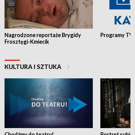
Nagrodzone reportaże Brygidy
Programy TVP
Frosztęgi-Kmiecik
KULTURA I SZTUKA
Chodźmy do teatru!
Portret subi