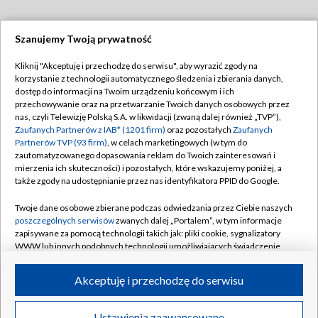
Szanujemy Twoją prywatność
Dołącz do nas:
Kliknij "Akceptuję i przechodzę do serwisu", aby wyrazić zgody na
korzystanie z technologii automatycznego śledzenia i zbierania danych,
TVP
dostęp do informacji na Twoim urządzeniu końcowym i ich
Abonament TVP
przechowywanie oraz na przetwarzanie Twoich danych osobowych przez
Regulamin TVP
nas, czyli Telewizję Polską S.A. w likwidacji (zwaną dalej również „TVP”),
Emisja w TVP
Polityka prywatności
Zaufanych Partnerów z IAB* (1201 firm)
oraz pozostałych
Zaufanych
Partnerów TVP (93 firm)
, w celach marketingowych (w tym do
Centrum informacji TVP
Moje zgody
zautomatyzowanego dopasowania reklam do Twoich zainteresowań i
mierzenia ich skuteczności) i pozostałych, które wskazujemy poniżej, a
Naziemna Telewizja Cyfrowa
Pomoc
także zgody na udostępnianie przez nas identyfikatora PPID do Google.
Sklep TVP
Biuro reklamy
Twoje dane osobowe zbierane podczas odwiedzania przez Ciebie naszych
Rada Programowa
Kontakt
poszczególnych serwisów
zwanych dalej „Portalem”, w tym informacje
zapisywane za pomocą technologii takich jak: pliki cookie, sygnalizatory
System NOS
WWW lub innych podobnych technologii umożliwiających świadczenie
dopasowanych i bezpiecznych usług, personalizację treści oraz reklam,
Informacje o nadawcy
Kanały
udostępnianie funkcji mediów społecznościowych oraz analizowanie
Akceptuję i przechodzę do serwisu
ruchu w Internecie.
Program dla prasy
©2026 Telewizja Polska S.A. w likwidacji
Biuro Reklamy
Twoje dane osobowe zbierane podczas odwiedzania przez Ciebie
Ustawienia zaawansowane