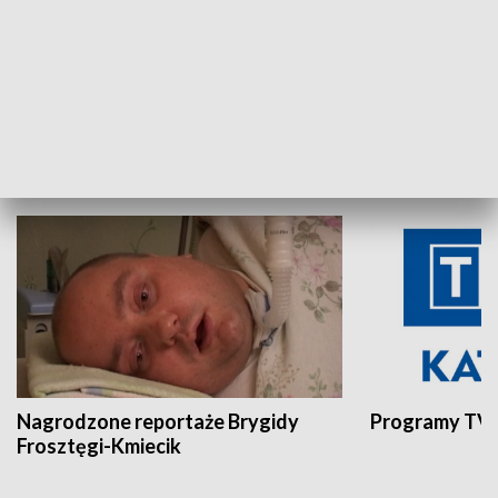
Aktualności sprzed lat
Z historią w tl
INNE
Nagrodzone reportaże Brygidy
Programy TVP
Frosztęgi-Kmiecik