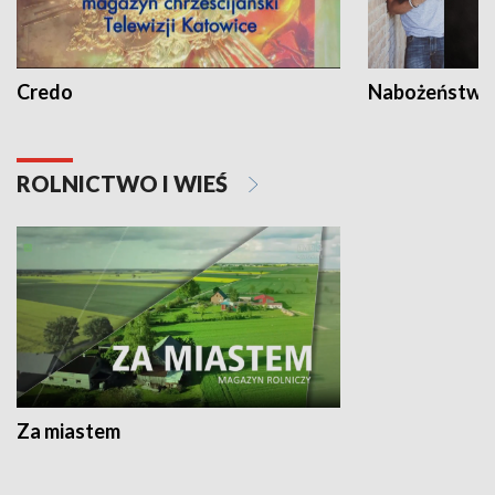
Credo
Nabożeństwa 
ROLNICTWO I WIEŚ
Za miastem