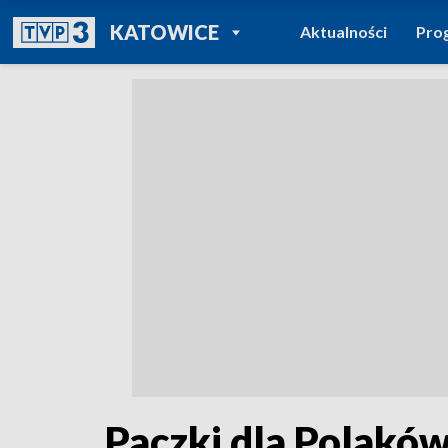
POWRÓT DO
KATOWICE
Aktualności
Pro
TVP REGIONY
Paczki dla Polakó