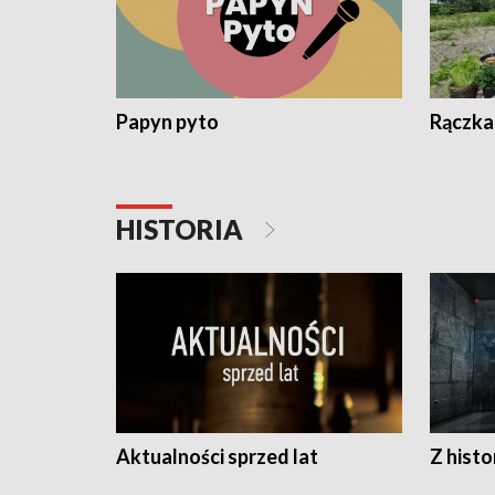
Papyn pyto
Rączka
HISTORIA
Aktualności sprzed lat
Z histo