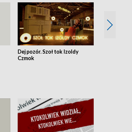
Dej pozór. Szoł tok Izoldy
Dzień z blisk
Czmok