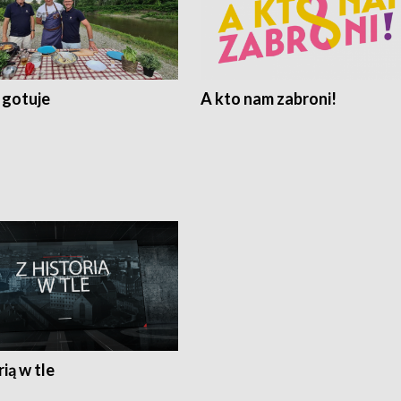
 gotuje
A kto nam zabroni!
rią w tle