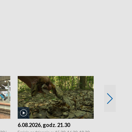
6.08.2026, godz. 21.30
6.08.2026, g