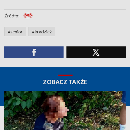
Źródło:
#senior
#kradzież
ZOBACZ TAKŻE