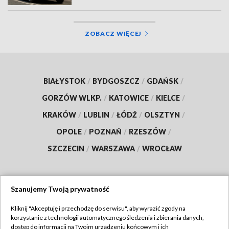
ZOBACZ WIĘCEJ
BIAŁYSTOK
/
BYDGOSZCZ
/
GDAŃSK
/
GORZÓW WLKP.
/
KATOWICE
/
KIELCE
/
KRAKÓW
/
LUBLIN
/
ŁÓDŹ
/
OLSZTYN
/
OPOLE
/
POZNAŃ
/
RZESZÓW
/
SZCZECIN
/
WARSZAWA
/
WROCŁAW
Szanujemy Twoją prywatność
Dołącz do nas:
Kliknij "Akceptuję i przechodzę do serwisu", aby wyrazić zgody na
korzystanie z technologii automatycznego śledzenia i zbierania danych,
TVP
dostęp do informacji na Twoim urządzeniu końcowym i ich