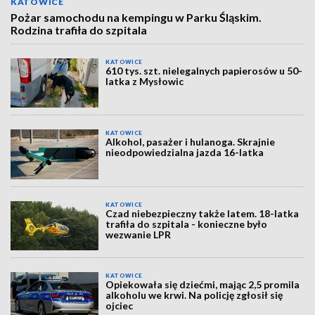
KATOWICE
Pożar samochodu na kempingu w Parku Śląskim.
Rodzina trafiła do szpitala
KATOWICE
610 tys. szt. nielegalnych papierosów u 50-
latka z Mysłowic
KATOWICE
Alkohol, pasażer i hulanoga. Skrajnie
nieodpowiedzialna jazda 16-latka
KATOWICE
Czad niebezpieczny także latem. 18-latka
trafiła do szpitala - konieczne było
wezwanie LPR
KATOWICE
Opiekowała się dziećmi, mając 2,5 promila
alkoholu we krwi. Na policję zgłosił się
ojciec