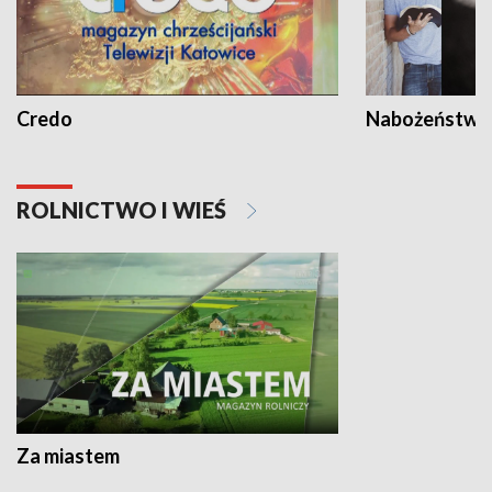
Credo
Nabożeństwa 
ROLNICTWO I WIEŚ
Za miastem