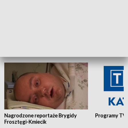
Aktualności sprzed lat
Z historią w tl
INNE
Nagrodzone reportaże Brygidy
Programy TVP
Frosztęgi-Kmiecik