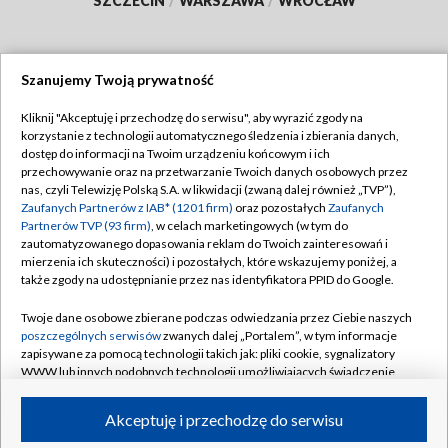
SZCZECIN
/
WARSZAWA
/
WROCŁAW
Szanujemy Twoją prywatność
Dołącz do nas:
Kliknij "Akceptuję i przechodzę do serwisu", aby wyrazić zgody na
korzystanie z technologii automatycznego śledzenia i zbierania danych,
TVP
dostęp do informacji na Twoim urządzeniu końcowym i ich
Abonament TVP
przechowywanie oraz na przetwarzanie Twoich danych osobowych przez
Regulamin TVP
nas, czyli Telewizję Polską S.A. w likwidacji (zwaną dalej również „TVP”),
Emisja w TVP
Polityka prywatności
Zaufanych Partnerów z IAB* (1201 firm)
oraz pozostałych
Zaufanych
Partnerów TVP (93 firm)
, w celach marketingowych (w tym do
Centrum informacji TVP
Moje zgody
zautomatyzowanego dopasowania reklam do Twoich zainteresowań i
mierzenia ich skuteczności) i pozostałych, które wskazujemy poniżej, a
Naziemna Telewizja Cyfrowa
Pomoc
także zgody na udostępnianie przez nas identyfikatora PPID do Google.
Sklep TVP
Biuro reklamy
Twoje dane osobowe zbierane podczas odwiedzania przez Ciebie naszych
Rada Programowa
Kontakt
poszczególnych serwisów
zwanych dalej „Portalem”, w tym informacje
zapisywane za pomocą technologii takich jak: pliki cookie, sygnalizatory
System NOS
WWW lub innych podobnych technologii umożliwiających świadczenie
dopasowanych i bezpiecznych usług, personalizację treści oraz reklam,
Informacje o nadawcy
Kanały
udostępnianie funkcji mediów społecznościowych oraz analizowanie
Akceptuję i przechodzę do serwisu
ruchu w Internecie.
Program dla prasy