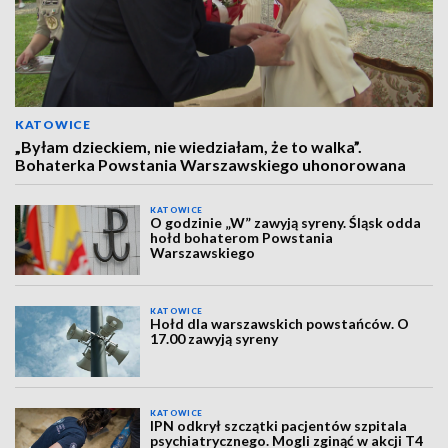
KATOWICE
„Byłam dzieckiem, nie wiedziałam, że to walka”.
Bohaterka Powstania Warszawskiego uhonorowana
KATOWICE
O godzinie „W” zawyją syreny. Śląsk odda
hołd bohaterom Powstania
Warszawskiego
KATOWICE
Hołd dla warszawskich powstańców. O
17.00 zawyją syreny
KATOWICE
IPN odkrył szczątki pacjentów szpitala
psychiatrycznego. Mogli zginąć w akcji T4