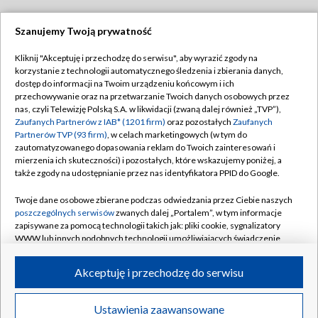
Szanujemy Twoją prywatność
Dołącz do nas:
Kliknij "Akceptuję i przechodzę do serwisu", aby wyrazić zgody na
korzystanie z technologii automatycznego śledzenia i zbierania danych,
TVP
dostęp do informacji na Twoim urządzeniu końcowym i ich
Abonament TVP
przechowywanie oraz na przetwarzanie Twoich danych osobowych przez
Regulamin TVP
nas, czyli Telewizję Polską S.A. w likwidacji (zwaną dalej również „TVP”),
Emisja w TVP
Polityka prywatności
Zaufanych Partnerów z IAB* (1201 firm)
oraz pozostałych
Zaufanych
Partnerów TVP (93 firm)
, w celach marketingowych (w tym do
Centrum informacji TVP
Moje zgody
zautomatyzowanego dopasowania reklam do Twoich zainteresowań i
mierzenia ich skuteczności) i pozostałych, które wskazujemy poniżej, a
Naziemna Telewizja Cyfrowa
Pomoc
także zgody na udostępnianie przez nas identyfikatora PPID do Google.
Sklep TVP
Biuro reklamy
Twoje dane osobowe zbierane podczas odwiedzania przez Ciebie naszych
Rada Programowa
Kontakt
poszczególnych serwisów
zwanych dalej „Portalem”, w tym informacje
zapisywane za pomocą technologii takich jak: pliki cookie, sygnalizatory
System NOS
WWW lub innych podobnych technologii umożliwiających świadczenie
dopasowanych i bezpiecznych usług, personalizację treści oraz reklam,
Informacje o nadawcy
Kanały
udostępnianie funkcji mediów społecznościowych oraz analizowanie
Akceptuję i przechodzę do serwisu
ruchu w Internecie.
Program dla prasy
©2026 Telewizja Polska S.A. w likwidacji
Biuro Reklamy
Twoje dane osobowe zbierane podczas odwiedzania przez Ciebie
Ustawienia zaawansowane
poszczególnych serwisów
na Portalu, takie jak adresy IP, identyfikatory