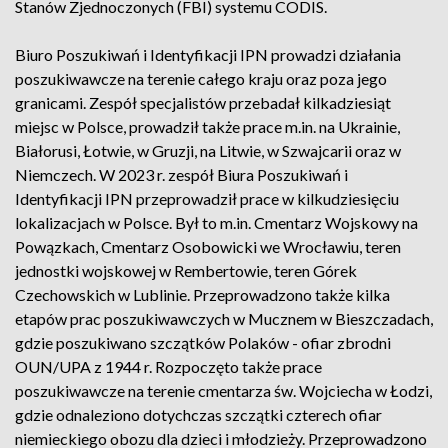
Stanów Zjednoczonych (FBI) systemu CODIS.
Biuro Poszukiwań i Identyfikacji IPN prowadzi działania
poszukiwawcze na terenie całego kraju oraz poza jego
granicami. Zespół specjalistów przebadał kilkadziesiąt
miejsc w Polsce, prowadził także prace m.in. na Ukrainie,
Białorusi, Łotwie, w Gruzji, na Litwie, w Szwajcarii oraz w
Niemczech. W 2023 r. zespół Biura Poszukiwań i
Identyfikacji IPN przeprowadził prace w kilkudziesięciu
lokalizacjach w Polsce. Był to m.in. Cmentarz Wojskowy na
Powązkach, Cmentarz Osobowicki we Wrocławiu, teren
jednostki wojskowej w Rembertowie, teren Górek
Czechowskich w Lublinie. Przeprowadzono także kilka
etapów prac poszukiwawczych w Mucznem w Bieszczadach,
gdzie poszukiwano szczątków Polaków - ofiar zbrodni
OUN/UPA z 1944 r. Rozpoczęto także prace
poszukiwawcze na terenie cmentarza św. Wojciecha w Łodzi,
gdzie odnaleziono dotychczas szczątki czterech ofiar
niemieckiego obozu dla dzieci i młodzieży. Przeprowadzono