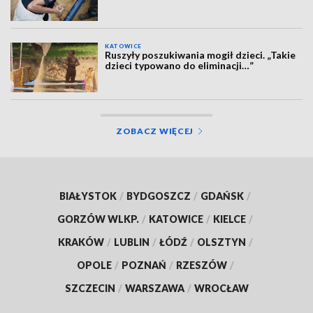
KATOWICE
Ruszyły poszukiwania mogił dzieci. „Takie
dzieci typowano do eliminacji…”
ZOBACZ WIĘCEJ
BIAŁYSTOK
/
BYDGOSZCZ
/
GDAŃSK
/
GORZÓW WLKP.
/
KATOWICE
/
KIELCE
/
KRAKÓW
/
LUBLIN
/
ŁÓDŹ
/
OLSZTYN
/
OPOLE
/
POZNAŃ
/
RZESZÓW
/
SZCZECIN
/
WARSZAWA
/
WROCŁAW