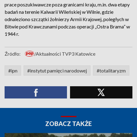
prace poszukiwawcze poza granicami kraju, m.in. dwa etapy
badań na terenie Kalwarii Wileńskiej w Wilnie, gdzie
odnaleziono szczątki żołnierzy Armii Krajowej, poległych w
Bitwie pod Krawczunami podczas operacji „Ostra Brama” w
1944 r.
Źródło:
/Aktualności TVP3 Katowice
#ipn
#instytut pamięci narodowej
#totalitaryzm
ZOBACZ TAKŻE