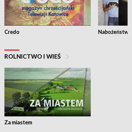
Credo
Nabożeństwa 
ROLNICTWO I WIEŚ
Za miastem