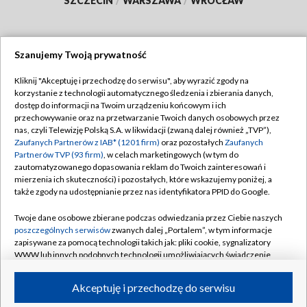
SZCZECIN
/
WARSZAWA
/
WROCŁAW
Szanujemy Twoją prywatność
Dołącz do nas:
Kliknij "Akceptuję i przechodzę do serwisu", aby wyrazić zgody na
korzystanie z technologii automatycznego śledzenia i zbierania danych,
TVP
dostęp do informacji na Twoim urządzeniu końcowym i ich
Abonament TVP
przechowywanie oraz na przetwarzanie Twoich danych osobowych przez
Regulamin TVP
nas, czyli Telewizję Polską S.A. w likwidacji (zwaną dalej również „TVP”),
Emisja w TVP
Polityka prywatności
Zaufanych Partnerów z IAB* (1201 firm)
oraz pozostałych
Zaufanych
Partnerów TVP (93 firm)
, w celach marketingowych (w tym do
Centrum informacji TVP
Moje zgody
zautomatyzowanego dopasowania reklam do Twoich zainteresowań i
mierzenia ich skuteczności) i pozostałych, które wskazujemy poniżej, a
Naziemna Telewizja Cyfrowa
Pomoc
także zgody na udostępnianie przez nas identyfikatora PPID do Google.
Sklep TVP
Biuro reklamy
Twoje dane osobowe zbierane podczas odwiedzania przez Ciebie naszych
Rada Programowa
Kontakt
poszczególnych serwisów
zwanych dalej „Portalem”, w tym informacje
zapisywane za pomocą technologii takich jak: pliki cookie, sygnalizatory
System NOS
WWW lub innych podobnych technologii umożliwiających świadczenie
dopasowanych i bezpiecznych usług, personalizację treści oraz reklam,
Informacje o nadawcy
Kanały
udostępnianie funkcji mediów społecznościowych oraz analizowanie
Akceptuję i przechodzę do serwisu
ruchu w Internecie.
Program dla prasy