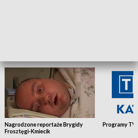
Aktualności sprzed lat
Z historią w tl
INNE
Nagrodzone reportaże Brygidy
Programy TVP
Frosztęgi-Kmiecik