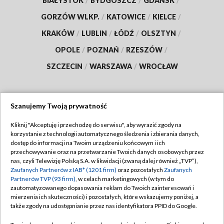
BIAŁYSTOK
/
BYDGOSZCZ
/
GDAŃSK
/
GORZÓW WLKP.
/
KATOWICE
/
KIELCE
/
KRAKÓW
/
LUBLIN
/
ŁÓDŹ
/
OLSZTYN
/
OPOLE
/
POZNAŃ
/
RZESZÓW
/
SZCZECIN
/
WARSZAWA
/
WROCŁAW
Szanujemy Twoją prywatność
Dołącz do nas:
Kliknij "Akceptuję i przechodzę do serwisu", aby wyrazić zgody na
korzystanie z technologii automatycznego śledzenia i zbierania danych,
TVP
dostęp do informacji na Twoim urządzeniu końcowym i ich
Abonament TVP
przechowywanie oraz na przetwarzanie Twoich danych osobowych przez
Regulamin TVP
nas, czyli Telewizję Polską S.A. w likwidacji (zwaną dalej również „TVP”),
Emisja w TVP
Polityka prywatności
Zaufanych Partnerów z IAB* (1201 firm)
oraz pozostałych
Zaufanych
Partnerów TVP (93 firm)
, w celach marketingowych (w tym do
Centrum informacji TVP
Moje zgody
zautomatyzowanego dopasowania reklam do Twoich zainteresowań i
mierzenia ich skuteczności) i pozostałych, które wskazujemy poniżej, a
Naziemna Telewizja Cyfrowa
Pomoc
także zgody na udostępnianie przez nas identyfikatora PPID do Google.
Sklep TVP
Biuro reklamy