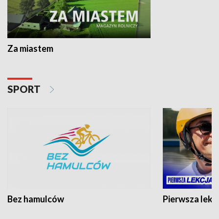
Za miastem
SPORT
Bez hamulców
Pierwsza lekc