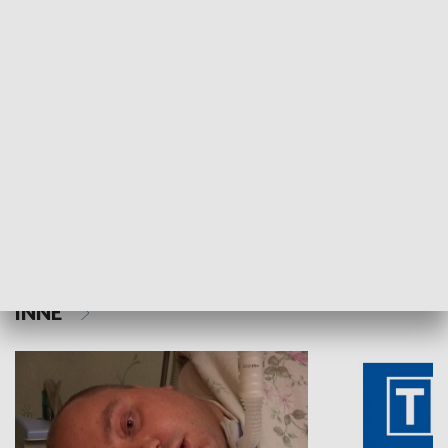
HISTORIA
Aktualności sprzed lat
Z historią w tl
INNE