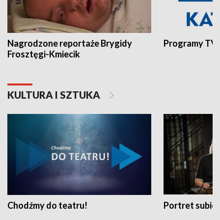
Nagrodzone reportaże Brygidy
Programy TVP
Frosztęgi-Kmiecik
KULTURA I SZTUKA
Chodźmy do teatru!
Portret subi