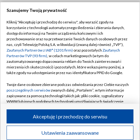
Szanujemy Twoją prywatność
Dołącz do nas:
Kliknij "Akceptuję i przechodzę do serwisu", aby wyrazić zgody na
korzystanie z technologii automatycznego śledzenia i zbierania danych,
TVP
dostęp do informacji na Twoim urządzeniu końcowym i ich
Abonament TVP
przechowywanie oraz na przetwarzanie Twoich danych osobowych przez
Regulamin TVP
nas, czyli Telewizję Polską S.A. w likwidacji (zwaną dalej również „TVP”),
Emisja w TVP
Polityka prywatności
Zaufanych Partnerów z IAB* (1201 firm)
oraz pozostałych
Zaufanych
Partnerów TVP (93 firm)
, w celach marketingowych (w tym do
Centrum informacji TVP
Moje zgody
zautomatyzowanego dopasowania reklam do Twoich zainteresowań i
mierzenia ich skuteczności) i pozostałych, które wskazujemy poniżej, a
Naziemna Telewizja Cyfrowa
Pomoc
także zgody na udostępnianie przez nas identyfikatora PPID do Google.
Sklep TVP
Biuro reklamy
Twoje dane osobowe zbierane podczas odwiedzania przez Ciebie naszych
Rada Programowa
Kontakt
poszczególnych serwisów
zwanych dalej „Portalem”, w tym informacje
zapisywane za pomocą technologii takich jak: pliki cookie, sygnalizatory
System NOS
WWW lub innych podobnych technologii umożliwiających świadczenie
dopasowanych i bezpiecznych usług, personalizację treści oraz reklam,
Informacje o nadawcy
Kanały
udostępnianie funkcji mediów społecznościowych oraz analizowanie
Akceptuję i przechodzę do serwisu
ruchu w Internecie.
Program dla prasy
©2026 Telewizja Polska S.A. w likwidacji
Biuro Reklamy
Twoje dane osobowe zbierane podczas odwiedzania przez Ciebie
Ustawienia zaawansowane
poszczególnych serwisów
na Portalu, takie jak adresy IP, identyfikatory
Ogłoszenie przetargowe