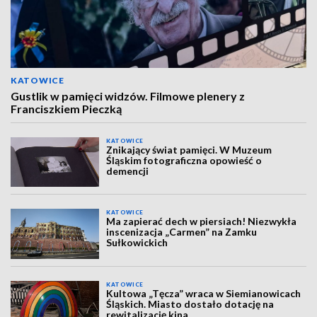
KATOWICE
Gustlik w pamięci widzów. Filmowe plenery z
Franciszkiem Pieczką
KATOWICE
Znikający świat pamięci. W Muzeum
Śląskim fotograficzna opowieść o
demencji
KATOWICE
Ma zapierać dech w piersiach! Niezwykła
inscenizacja „Carmen” na Zamku
Sułkowickich
KATOWICE
Kultowa „Tęcza” wraca w Siemianowicach
Śląskich. Miasto dostało dotację na
rewitalizację kina