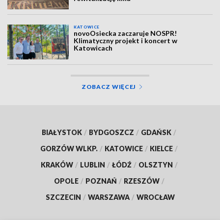
KATOWICE
novoOsiecka zaczaruje NOSPR!
Klimatyczny projekt i koncert w
Katowicach
ZOBACZ WIĘCEJ
BIAŁYSTOK
/
BYDGOSZCZ
/
GDAŃSK
/
GORZÓW WLKP.
/
KATOWICE
/
KIELCE
/
KRAKÓW
/
LUBLIN
/
ŁÓDŹ
/
OLSZTYN
/
OPOLE
/
POZNAŃ
/
RZESZÓW
/
SZCZECIN
/
WARSZAWA
/
WROCŁAW