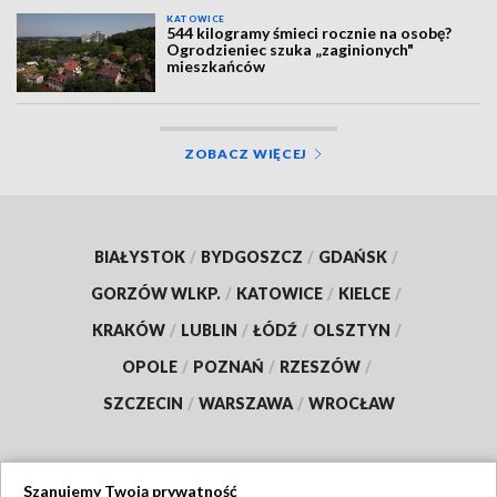
KATOWICE
544 kilogramy śmieci rocznie na osobę?
Ogrodzieniec szuka „zaginionych"
mieszkańców
ZOBACZ WIĘCEJ
BIAŁYSTOK
/
BYDGOSZCZ
/
GDAŃSK
/
GORZÓW WLKP.
/
KATOWICE
/
KIELCE
/
KRAKÓW
/
LUBLIN
/
ŁÓDŹ
/
OLSZTYN
/
OPOLE
/
POZNAŃ
/
RZESZÓW
/
SZCZECIN
/
WARSZAWA
/
WROCŁAW
Szanujemy Twoją prywatność