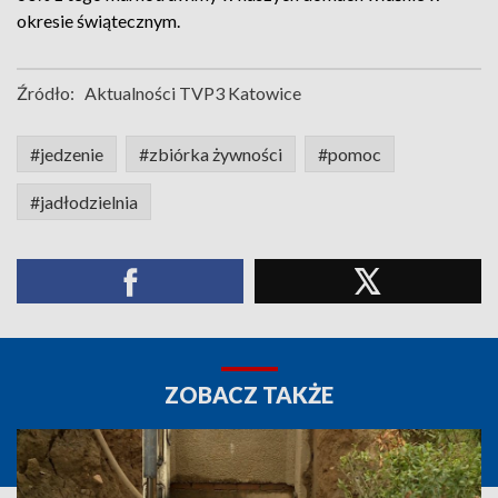
okresie świątecznym.
Źródło:
Aktualności TVP3 Katowice
#jedzenie
#zbiórka żywności
#pomoc
#jadłodzielnia
ZOBACZ TAKŻE