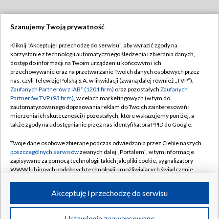
Szanujemy Twoją prywatność
Dołącz do nas:
Kliknij "Akceptuję i przechodzę do serwisu", aby wyrazić zgody na
korzystanie z technologii automatycznego śledzenia i zbierania danych,
TVP
dostęp do informacji na Twoim urządzeniu końcowym i ich
Abonament TVP
przechowywanie oraz na przetwarzanie Twoich danych osobowych przez
Regulamin TVP
nas, czyli Telewizję Polską S.A. w likwidacji (zwaną dalej również „TVP”),
Emisja w TVP
Polityka prywatności
Zaufanych Partnerów z IAB* (1201 firm)
oraz pozostałych
Zaufanych
Partnerów TVP (93 firm)
, w celach marketingowych (w tym do
Centrum informacji TVP
Moje zgody
zautomatyzowanego dopasowania reklam do Twoich zainteresowań i
mierzenia ich skuteczności) i pozostałych, które wskazujemy poniżej, a
Naziemna Telewizja Cyfrowa
Pomoc
także zgody na udostępnianie przez nas identyfikatora PPID do Google.
Sklep TVP
Biuro reklamy
Twoje dane osobowe zbierane podczas odwiedzania przez Ciebie naszych
Rada Programowa
Kontakt
poszczególnych serwisów
zwanych dalej „Portalem”, w tym informacje
zapisywane za pomocą technologii takich jak: pliki cookie, sygnalizatory
System NOS
WWW lub innych podobnych technologii umożliwiających świadczenie
dopasowanych i bezpiecznych usług, personalizację treści oraz reklam,
Informacje o nadawcy
Kanały
udostępnianie funkcji mediów społecznościowych oraz analizowanie
Akceptuję i przechodzę do serwisu
ruchu w Internecie.
Program dla prasy
©2026 Telewizja Polska S.A. w likwidacji
Biuro Reklamy
Twoje dane osobowe zbierane podczas odwiedzania przez Ciebie
Ustawienia zaawansowane