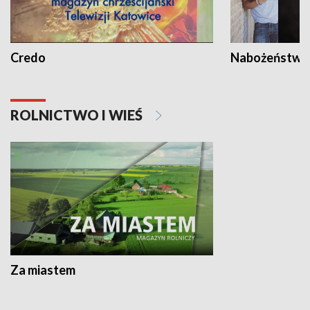
Credo
Nabożeństwa 
ROLNICTWO I WIEŚ
Za miastem