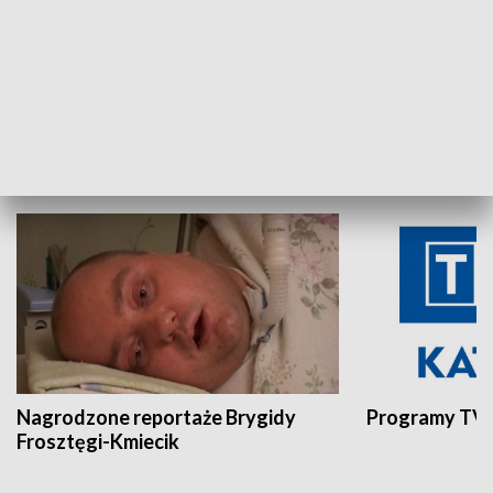
Aktualności sprzed lat
Z historią w tl
INNE
Nagrodzone reportaże Brygidy
Programy TVP
Frosztęgi-Kmiecik