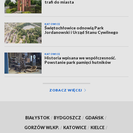
trafi do miasta
KATOWICE
Świętochłowice odnowią Park
Jordanowski i Urząd Stanu Cywilnego
KATOWICE
Historia wpisana we współczesność.
Powstanie park pamięci hutników
ZOBACZ WIĘCEJ
BIAŁYSTOK
/
BYDGOSZCZ
/
GDAŃSK
/
GORZÓW WLKP.
/
KATOWICE
/
KIELCE
/