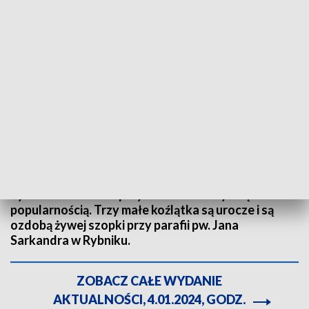
Trzy koźlątka przyszły na świat w Sylwestra. Fot. TVP3 Katowice
Chyba nikt się nie spodziewał, że coś takiego może
się wydarzyć, a jednak... Przyszły na świat w
Sylwestra i od razu przyszło im zmierzyć się z
popularnością. Trzy małe koźlątka są urocze i są
ozdobą żywej szopki przy parafii pw. Jana
Sarkandra w Rybniku.
ZOBACZ CAŁE WYDANIE
AKTUALNOŚCI, 4.01.2024, GODZ.