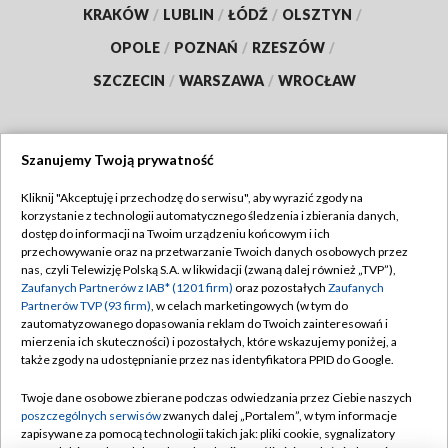
KRAKÓW
/
LUBLIN
/
ŁÓDŹ
/
OLSZTYN
/
OPOLE
/
POZNAŃ
/
RZESZÓW
/
SZCZECIN
/
WARSZAWA
/
WROCŁAW
Szanujemy Twoją prywatność
Dołącz do nas:
Kliknij "Akceptuję i przechodzę do serwisu", aby wyrazić zgody na
korzystanie z technologii automatycznego śledzenia i zbierania danych,
TVP
dostęp do informacji na Twoim urządzeniu końcowym i ich
Abonament TVP
przechowywanie oraz na przetwarzanie Twoich danych osobowych przez
Regulamin TVP
nas, czyli Telewizję Polską S.A. w likwidacji (zwaną dalej również „TVP”),
Emisja w TVP
Polityka prywatności
Zaufanych Partnerów z IAB* (1201 firm)
oraz pozostałych
Zaufanych
Partnerów TVP (93 firm)
, w celach marketingowych (w tym do
Centrum informacji TVP
Moje zgody
zautomatyzowanego dopasowania reklam do Twoich zainteresowań i
mierzenia ich skuteczności) i pozostałych, które wskazujemy poniżej, a
Naziemna Telewizja Cyfrowa
Pomoc
także zgody na udostępnianie przez nas identyfikatora PPID do Google.
Sklep TVP
Biuro reklamy
Twoje dane osobowe zbierane podczas odwiedzania przez Ciebie naszych
Rada Programowa
Kontakt
poszczególnych serwisów
zwanych dalej „Portalem”, w tym informacje
zapisywane za pomocą technologii takich jak: pliki cookie, sygnalizatory
System NOS