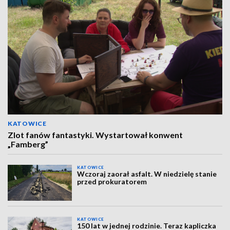
KATOWICE
Zlot fanów fantastyki. Wystartował konwent
„Famberg”
KATOWICE
Wczoraj zaorał asfalt. W niedzielę stanie
przed prokuratorem
KATOWICE
150 lat w jednej rodzinie. Teraz kapliczka