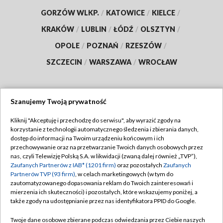
GORZÓW WLKP.
/
KATOWICE
/
KIELCE
/
KRAKÓW
/
LUBLIN
/
ŁÓDŹ
/
OLSZTYN
/
OPOLE
/
POZNAŃ
/
RZESZÓW
/
SZCZECIN
/
WARSZAWA
/
WROCŁAW
Szanujemy Twoją prywatność
Dołącz do nas:
Kliknij "Akceptuję i przechodzę do serwisu", aby wyrazić zgody na
korzystanie z technologii automatycznego śledzenia i zbierania danych,
TVP
dostęp do informacji na Twoim urządzeniu końcowym i ich
Abonament TVP
przechowywanie oraz na przetwarzanie Twoich danych osobowych przez
Regulamin TVP
nas, czyli Telewizję Polską S.A. w likwidacji (zwaną dalej również „TVP”),
Emisja w TVP
Polityka prywatności
Zaufanych Partnerów z IAB* (1201 firm)
oraz pozostałych
Zaufanych
Partnerów TVP (93 firm)
, w celach marketingowych (w tym do
Centrum informacji TVP
Moje zgody
zautomatyzowanego dopasowania reklam do Twoich zainteresowań i
mierzenia ich skuteczności) i pozostałych, które wskazujemy poniżej, a
Naziemna Telewizja Cyfrowa
Pomoc
także zgody na udostępnianie przez nas identyfikatora PPID do Google.
Sklep TVP
Biuro reklamy
Twoje dane osobowe zbierane podczas odwiedzania przez Ciebie naszych