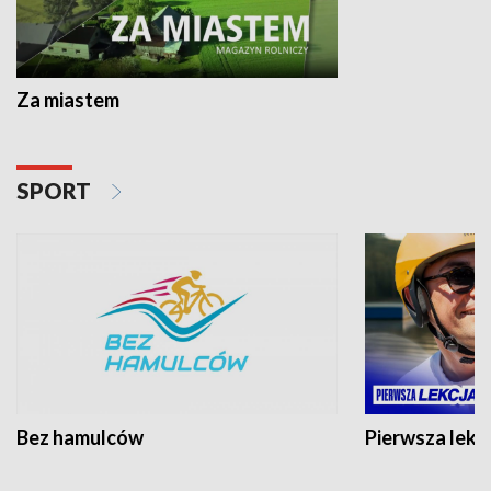
Za miastem
SPORT
Bez hamulców
Pierwsza lekc