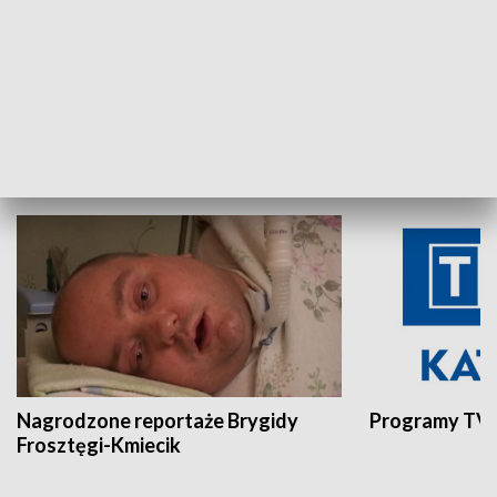
Aktualności sprzed lat
Z historią w tl
INNE
Nagrodzone reportaże Brygidy
Programy TVP
Frosztęgi-Kmiecik