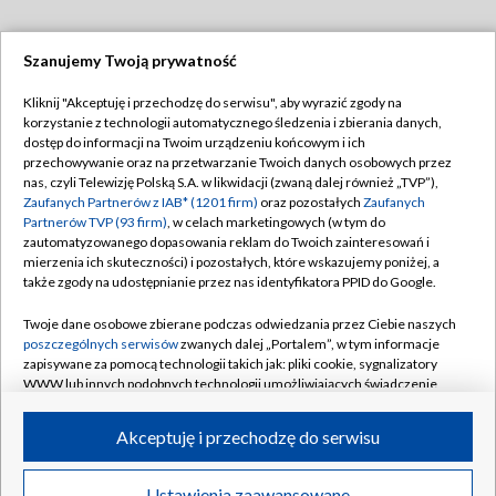
Szanujemy Twoją prywatność
Dołącz do nas:
Kliknij "Akceptuję i przechodzę do serwisu", aby wyrazić zgody na
korzystanie z technologii automatycznego śledzenia i zbierania danych,
TVP
dostęp do informacji na Twoim urządzeniu końcowym i ich
Abonament TVP
przechowywanie oraz na przetwarzanie Twoich danych osobowych przez
Regulamin TVP
nas, czyli Telewizję Polską S.A. w likwidacji (zwaną dalej również „TVP”),
Emisja w TVP
Polityka prywatności
Zaufanych Partnerów z IAB* (1201 firm)
oraz pozostałych
Zaufanych
Partnerów TVP (93 firm)
, w celach marketingowych (w tym do
Centrum informacji TVP
Moje zgody
zautomatyzowanego dopasowania reklam do Twoich zainteresowań i
mierzenia ich skuteczności) i pozostałych, które wskazujemy poniżej, a
Naziemna Telewizja Cyfrowa
Pomoc
także zgody na udostępnianie przez nas identyfikatora PPID do Google.
Sklep TVP
Biuro reklamy
Twoje dane osobowe zbierane podczas odwiedzania przez Ciebie naszych
Rada Programowa
Kontakt
poszczególnych serwisów
zwanych dalej „Portalem”, w tym informacje
zapisywane za pomocą technologii takich jak: pliki cookie, sygnalizatory
System NOS
WWW lub innych podobnych technologii umożliwiających świadczenie
dopasowanych i bezpiecznych usług, personalizację treści oraz reklam,
Informacje o nadawcy
Kanały
udostępnianie funkcji mediów społecznościowych oraz analizowanie
Akceptuję i przechodzę do serwisu
ruchu w Internecie.
Program dla prasy
©2026 Telewizja Polska S.A. w likwidacji
Biuro Reklamy
Twoje dane osobowe zbierane podczas odwiedzania przez Ciebie
Ustawienia zaawansowane