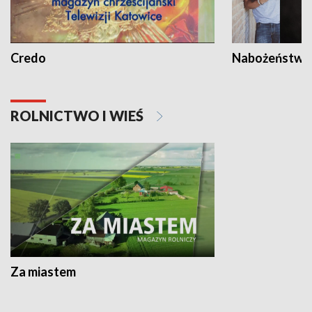
Credo
Nabożeństwa 
ROLNICTWO I WIEŚ
Za miastem