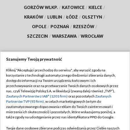
GORZÓW WLKP.
/
KATOWICE
/
KIELCE
/
KRAKÓW
/
LUBLIN
/
ŁÓDŹ
/
OLSZTYN
/
OPOLE
/
POZNAŃ
/
RZESZÓW
/
SZCZECIN
/
WARSZAWA
/
WROCŁAW
Szanujemy Twoją prywatność
Dołącz do nas:
Kliknij "Akceptuję i przechodzę do serwisu", aby wyrazić zgody na
korzystanie z technologii automatycznego śledzenia i zbierania danych,
TVP
dostęp do informacji na Twoim urządzeniu końcowym i ich
Abonament TVP
przechowywanie oraz na przetwarzanie Twoich danych osobowych przez
Regulamin TVP
nas, czyli Telewizję Polską S.A. w likwidacji (zwaną dalej również „TVP”),
Emisja w TVP
Polityka prywatności
Zaufanych Partnerów z IAB* (1201 firm)
oraz pozostałych
Zaufanych
Partnerów TVP (93 firm)
, w celach marketingowych (w tym do
Centrum informacji TVP
Moje zgody
zautomatyzowanego dopasowania reklam do Twoich zainteresowań i
mierzenia ich skuteczności) i pozostałych, które wskazujemy poniżej, a
Naziemna Telewizja Cyfrowa
Pomoc
także zgody na udostępnianie przez nas identyfikatora PPID do Google.
Sklep TVP
Biuro reklamy
Twoje dane osobowe zbierane podczas odwiedzania przez Ciebie naszych