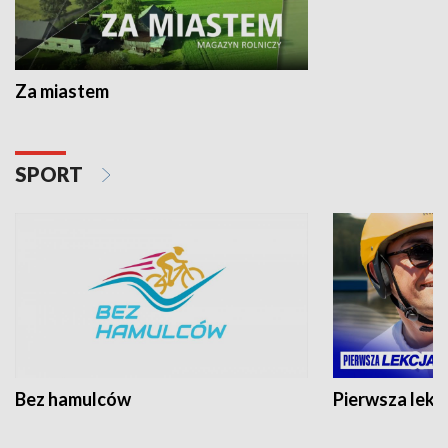
Za miastem
SPORT
Bez hamulców
Pierwsza lekc