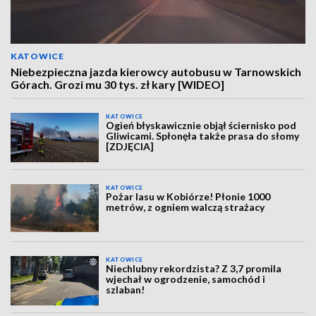
KATOWICE
Niebezpieczna jazda kierowcy autobusu w Tarnowskich
Górach. Grozi mu 30 tys. zł kary [WIDEO]
KATOWICE
Ogień błyskawicznie objął ściernisko pod
Gliwicami. Spłonęła także prasa do słomy
[ZDJĘCIA]
KATOWICE
Pożar lasu w Kobiórze! Płonie 1000
metrów, z ogniem walczą strażacy
KATOWICE
Niechlubny rekordzista? Z 3,7 promila
wjechał w ogrodzenie, samochód i
szlaban!