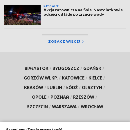
KATOWICE
Akcja ratownicza na Sole. Nastolatkowie
odcięci od lądu po zrzucie wody
ZOBACZ WIĘCEJ
BIAŁYSTOK
/
BYDGOSZCZ
/
GDAŃSK
/
GORZÓW WLKP.
/
KATOWICE
/
KIELCE
/
KRAKÓW
/
LUBLIN
/
ŁÓDŹ
/
OLSZTYN
/
OPOLE
/
POZNAŃ
/
RZESZÓW
/
SZCZECIN
/
WARSZAWA
/
WROCŁAW
Szanujemy Twoją prywatność