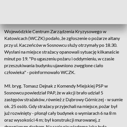
18.30
Wojewódzkie Centrum Zarządzenia Kryzysowego w
Katowicach (WCZK) podało, że zgłoszenie o pożarze altany
przy ul. Kaczeńców w Sosnowcu służy otrzymały po 18.30.
Wysłani na miejsce strażacy opanowali sytuację kilkanaście
minut po 19. "Po ugaszeniu pożaru i oddymieniu, w czasie
przeszukiwania budynku ujawniono zwęglone ciało
człowieka" - poinformowało WCZK.
Mł. bryg. Tomasz Dejnak z Komendy Miejskiej PSP w
Sosnowcu powiedział PAP, że w akcji brało udział 5
zastępów strażaków, również z Dąbrowy Górniczej - w sumie
ok. 25 osób. Gdy strażacy przyjechali na miejsce, pożar był
już rozwinięty - płonął cały budynek o wymiarach 6 na 8 m
oraz wysokości 4 m; był konstrukcji murowanej, z
drewnianym dachem. Na razie nie wiadomo jaka była