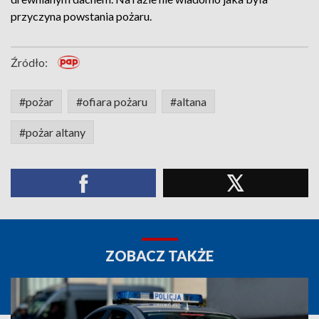
przyczyna powstania pożaru.
Źródło:
#pożar
#ofiara pożaru
#altana
#pożar altany
ZOBACZ TAKŻE