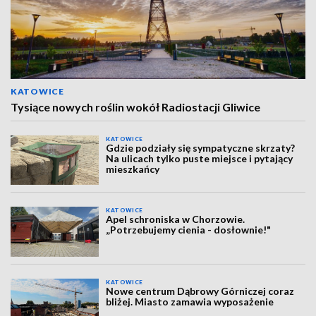
KATOWICE
Tysiące nowych roślin wokół Radiostacji Gliwice
KATOWICE
Gdzie podziały się sympatyczne skrzaty?
Na ulicach tylko puste miejsce i pytający
mieszkańcy
KATOWICE
Apel schroniska w Chorzowie.
„Potrzebujemy cienia - dosłownie!"
KATOWICE
Nowe centrum Dąbrowy Górniczej coraz
bliżej. Miasto zamawia wyposażenie