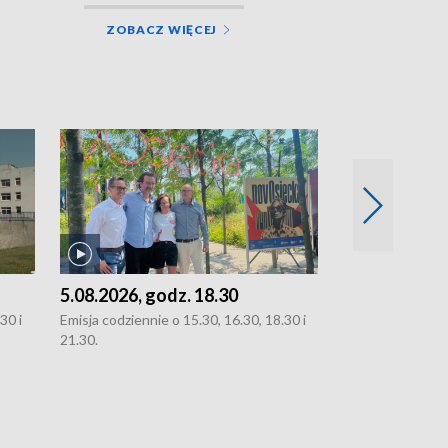
ZOBACZ WIĘCEJ
5.08.2026, godz. 18.30
4.08.2026, g
30 i
Emisja codziennie o 15.30, 16.30, 18.30 i
Emisja codziennie
21.30.
21.30.