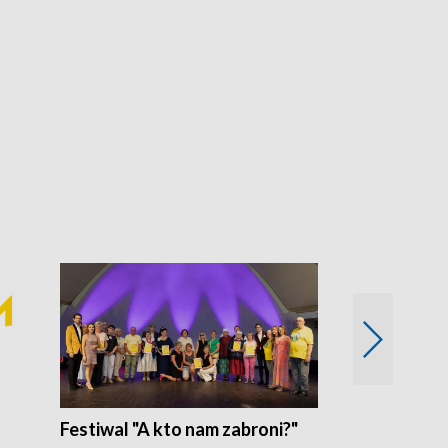
Festiwal "A kto nam zabroni?"
Mikrokosmo