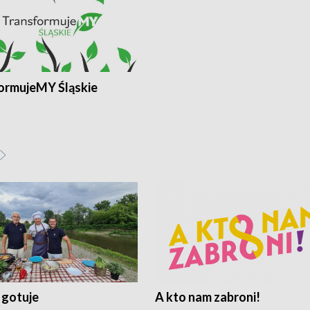
ormujeMY Śląskie
 gotuje
A kto nam zabroni!