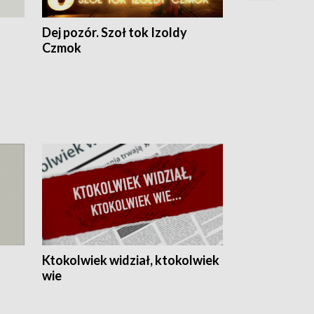
Dej pozór. Szoł tok Izoldy
Dzień z blisk
Czmok
Ktokolwiek widział, ktokolwiek
wie