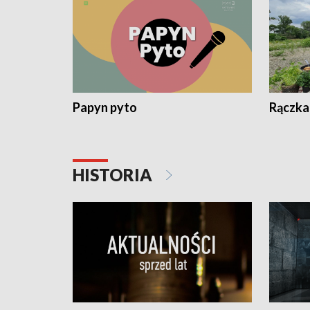
Papyn pyto
Rączka
HISTORIA