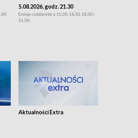
5.08.2026, godz. 21.30
5.08.2026, g
8.30
Emisja codziennie o 15.30, 16.30, 18.30 i
Emisja codziennie
21.30.
21.30.
Aktualności Extra