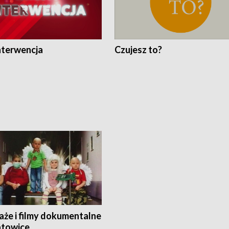
nterwencja
Czujesz to?
aże i filmy dokumentalne
towice