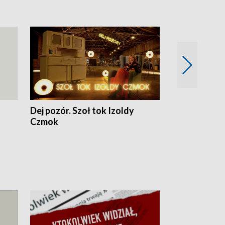
Dej pozór. Szoł tok Izoldy
Dzień z blisk
Czmok