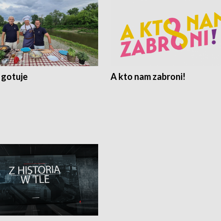
 gotuje
A kto nam zabroni!