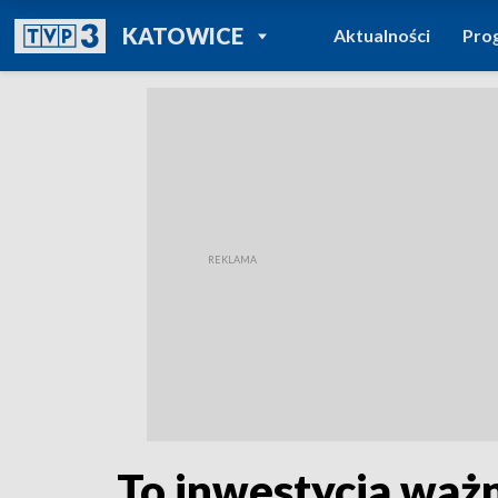
POWRÓT DO
KATOWICE
Aktualności
Pro
TVP REGIONY
To inwestycja ważn