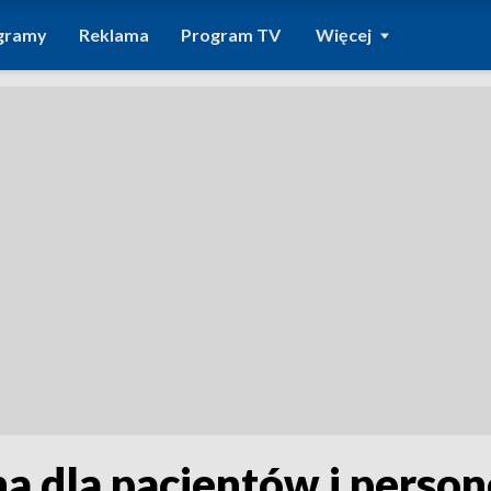
gramy
Reklama
Program TV
Więcej
a dla pacjentów i person