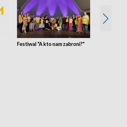
Festiwal "A kto nam zabroni?"
Mikrokosmo