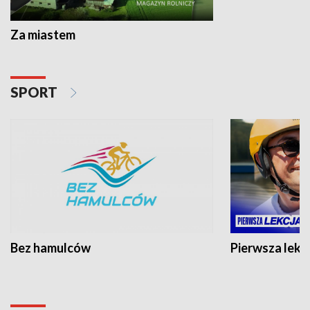
Za miastem
SPORT
Bez hamulców
Pierwsza lekc