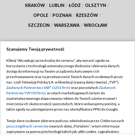
KRAKÓW
/
LUBLIN
/
ŁÓDŹ
/
OLSZTYN
/
OPOLE
/
POZNAŃ
/
RZESZÓW
/
SZCZECIN
/
WARSZAWA
/
WROCŁAW
Szanujemy Twoją prywatność
Dołącz do nas:
Kliknij "Akceptuję i przechodzę do serwisu", aby wyrazić zgody na
korzystanie z technologii automatycznego śledzenia i zbierania danych,
TVP
dostęp do informacji na Twoim urządzeniu końcowym i ich
Abonament TVP
przechowywanie oraz na przetwarzanie Twoich danych osobowych przez
Regulamin TVP
nas, czyli Telewizję Polską S.A. w likwidacji (zwaną dalej również „TVP”),
Emisja w TVP
Polityka prywatności
Zaufanych Partnerów z IAB* (1201 firm)
oraz pozostałych
Zaufanych
Partnerów TVP (93 firm)
, w celach marketingowych (w tym do
Centrum informacji TVP
Moje zgody
zautomatyzowanego dopasowania reklam do Twoich zainteresowań i
mierzenia ich skuteczności) i pozostałych, które wskazujemy poniżej, a
Naziemna Telewizja Cyfrowa
Pomoc
także zgody na udostępnianie przez nas identyfikatora PPID do Google.
Sklep TVP
Biuro reklamy
Twoje dane osobowe zbierane podczas odwiedzania przez Ciebie naszych
Rada Programowa
Kontakt
poszczególnych serwisów
zwanych dalej „Portalem”, w tym informacje
zapisywane za pomocą technologii takich jak: pliki cookie, sygnalizatory
System NOS