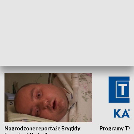
Aktualności sprzed lat
Z historią w tl
INNE
Nagrodzone reportaże Brygidy
Programy TVP