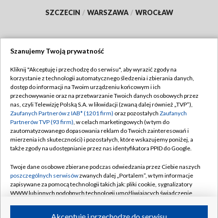
SZCZECIN
/
WARSZAWA
/
WROCŁAW
Szanujemy Twoją prywatność
Dołącz do nas:
Kliknij "Akceptuję i przechodzę do serwisu", aby wyrazić zgody na
korzystanie z technologii automatycznego śledzenia i zbierania danych,
TVP
dostęp do informacji na Twoim urządzeniu końcowym i ich
Abonament TVP
przechowywanie oraz na przetwarzanie Twoich danych osobowych przez
Regulamin TVP
nas, czyli Telewizję Polską S.A. w likwidacji (zwaną dalej również „TVP”),
Emisja w TVP
Polityka prywatności
Zaufanych Partnerów z IAB* (1201 firm)
oraz pozostałych
Zaufanych
Partnerów TVP (93 firm)
, w celach marketingowych (w tym do
Centrum informacji TVP
Moje zgody
zautomatyzowanego dopasowania reklam do Twoich zainteresowań i
mierzenia ich skuteczności) i pozostałych, które wskazujemy poniżej, a
Naziemna Telewizja Cyfrowa
Pomoc
także zgody na udostępnianie przez nas identyfikatora PPID do Google.
Sklep TVP
Biuro reklamy
Twoje dane osobowe zbierane podczas odwiedzania przez Ciebie naszych
Rada Programowa
Kontakt
poszczególnych serwisów
zwanych dalej „Portalem”, w tym informacje
zapisywane za pomocą technologii takich jak: pliki cookie, sygnalizatory
System NOS
WWW lub innych podobnych technologii umożliwiających świadczenie
dopasowanych i bezpiecznych usług, personalizację treści oraz reklam,
Informacje o nadawcy
Kanały
udostępnianie funkcji mediów społecznościowych oraz analizowanie
Akceptuję i przechodzę do serwisu