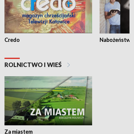
Credo
Nabożeństwa 
ROLNICTWO I WIEŚ
Za miastem