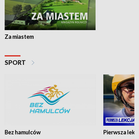
Za miastem
SPORT
Bez hamulców
Pierwsza lekc