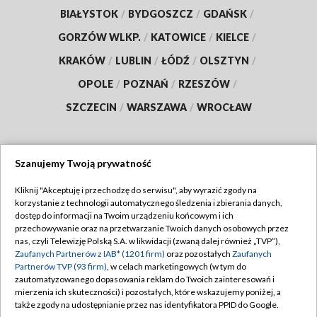
BIAŁYSTOK
/
BYDGOSZCZ
/
GDAŃSK
/
GORZÓW WLKP.
/
KATOWICE
/
KIELCE
/
KRAKÓW
/
LUBLIN
/
ŁÓDŹ
/
OLSZTYN
/
OPOLE
/
POZNAŃ
/
RZESZÓW
/
SZCZECIN
/
WARSZAWA
/
WROCŁAW
Szanujemy Twoją prywatność
Dołącz do nas:
Kliknij "Akceptuję i przechodzę do serwisu", aby wyrazić zgody na
korzystanie z technologii automatycznego śledzenia i zbierania danych,
TVP
dostęp do informacji na Twoim urządzeniu końcowym i ich
Abonament TVP
przechowywanie oraz na przetwarzanie Twoich danych osobowych przez
Regulamin TVP
nas, czyli Telewizję Polską S.A. w likwidacji (zwaną dalej również „TVP”),
Emisja w TVP
Polityka prywatności
Zaufanych Partnerów z IAB* (1201 firm)
oraz pozostałych
Zaufanych
Partnerów TVP (93 firm)
, w celach marketingowych (w tym do
Centrum informacji TVP
Moje zgody
zautomatyzowanego dopasowania reklam do Twoich zainteresowań i
mierzenia ich skuteczności) i pozostałych, które wskazujemy poniżej, a
Naziemna Telewizja Cyfrowa
Pomoc
także zgody na udostępnianie przez nas identyfikatora PPID do Google.