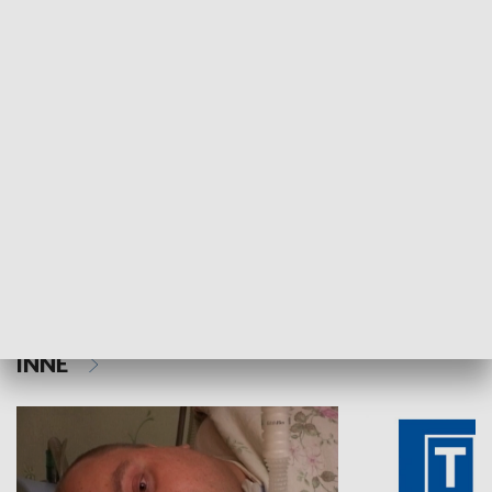
HISTORIA
Aktualności sprzed lat
Z historią w tl
INNE