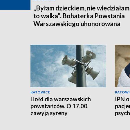
„Byłam dzieckiem, nie wiedziałam,
to walka”. Bohaterka Powstania
Warszawskiego uhonorowana
KATOWICE
KATOWI
Hołd dla warszawskich
IPN o
powstańców. O 17.00
pacje
zawyją syreny
psych
zginą