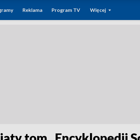
gramy
Reklama
Program TV
Więcej
iaty tom „Encyklopedii So