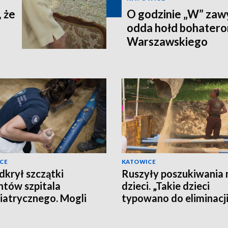
 że
O godzinie „W” zawy
odda hołd bohater
Warszawskiego
CE
KATOWICE
dkrył szczątki
Ruszyły poszukiwania 
ntów szpitala
dzieci. „Takie dzieci
iatrycznego. Mogli
typowano do eliminacj
ć w akcji T4