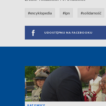
#encyklopedia
#ipn
#solidarność
UDOSTĘPNIJ NA FACEBOOKU
KATOWICE