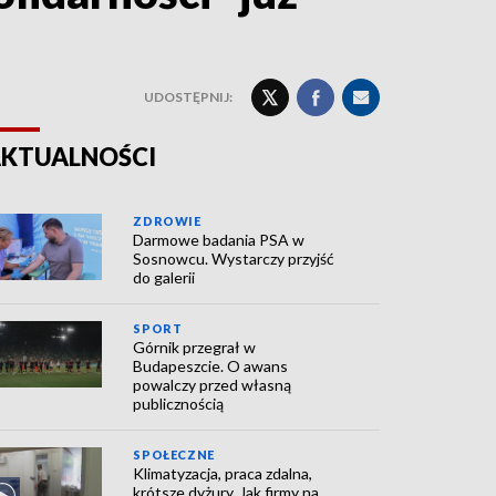
UDOSTĘPNIJ:
KTUALNOŚCI
ZDROWIE
Darmowe badania PSA w
Sosnowcu. Wystarczy przyjść
do galerii
SPORT
Górnik przegrał w
Budapeszcie. O awans
powalczy przed własną
publicznością
SPOŁECZNE
Klimatyzacja, praca zdalna,
krótsze dyżury. Jak firmy na