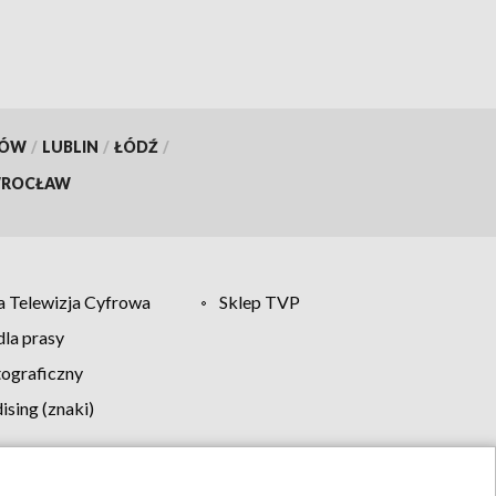
KÓW
/
LUBLIN
/
ŁÓDŹ
/
ROCŁAW
 Telewizja Cyfrowa
Sklep TVP
la prasy
tograficzny
sing (znaki)