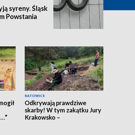
ją syreny. Śląsk
om Powstania
KATOWICE
mogił
Odkrywają prawdziwe
skarby! W tym zakątku Jury
i…”
Krakowsko –
Częstochowskiej jeszcze nie
kopano!