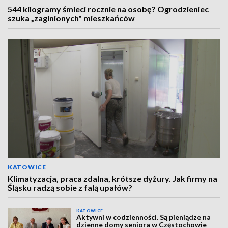
544 kilogramy śmieci rocznie na osobę? Ogrodzieniec
szuka „zaginionych" mieszkańców
KATOWICE
Klimatyzacja, praca zdalna, krótsze dyżury. Jak firmy na
Śląsku radzą sobie z falą upałów?
KATOWICE
Aktywni w codzienności. Są pieniądze na
dzienne domy seniora w Częstochowie