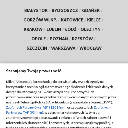
BIAŁYSTOK
/
BYDGOSZCZ
/
GDAŃSK
/
GORZÓW WLKP.
/
KATOWICE
/
KIELCE
/
KRAKÓW
/
LUBLIN
/
ŁÓDŹ
/
OLSZTYN
/
OPOLE
/
POZNAŃ
/
RZESZÓW
/
SZCZECIN
/
WARSZAWA
/
WROCŁAW
Szanujemy Twoją prywatność
Dołącz do nas:
Kliknij "Akceptuję i przechodzę do serwisu", aby wyrazić zgody na
korzystanie z technologii automatycznego śledzenia i zbierania danych,
TVP
dostęp do informacji na Twoim urządzeniu końcowym i ich
Abonament TVP
przechowywanie oraz na przetwarzanie Twoich danych osobowych przez
Regulamin TVP
nas, czyli Telewizję Polską S.A. w likwidacji (zwaną dalej również „TVP”),
Emisja w TVP
Zaufanych Partnerów z IAB* (1201 firm)
oraz pozostałych
Zaufanych
Polityka prywatności
Partnerów TVP (93 firm)
, w celach marketingowych (w tym do
Centrum informacji TVP
Moje zgody
zautomatyzowanego dopasowania reklam do Twoich zainteresowań i
mierzenia ich skuteczności) i pozostałych, które wskazujemy poniżej, a
Naziemna Telewizja Cyfrowa
Pomoc
także zgody na udostępnianie przez nas identyfikatora PPID do Google.