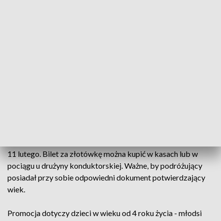
rozpoczną zimowy wypoczynek, a już od 27 stycznia
pasażerowie do 18. roku życia będą mogli
skorzystać z promocyjnej oferty regionalnego
przewoźnika i kupić bilet za symboliczną złotówkę.
ZOBACZ CAŁE WYDANIE
AKTUALNOŚCI, 25.01.2024, GODZ.
18.30
Przejazdy w promocyjnej cenie obowiązują od 27 stycznia do
11 lutego. Bilet za złotówkę można kupić w kasach lub w
pociągu u drużyny konduktorskiej. Ważne, by podróżujący
posiadał przy sobie odpowiedni dokument potwierdzający
wiek.
Promocja dotyczy dzieci w wieku od 4 roku życia - młodsi