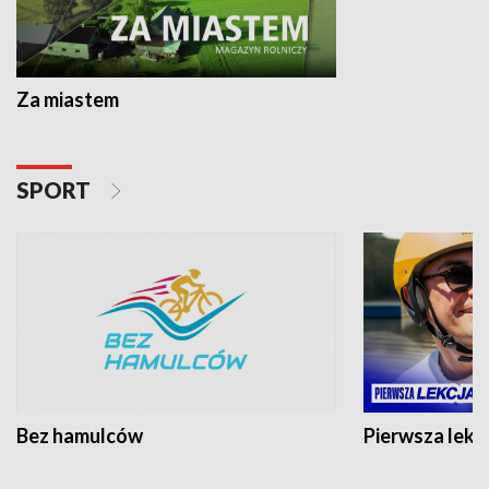
Za miastem
SPORT
Bez hamulców
Pierwsza lekc