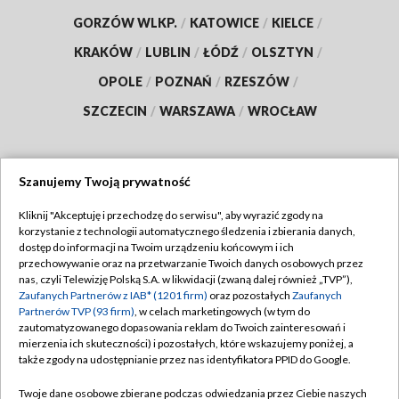
GORZÓW WLKP.
/
KATOWICE
/
KIELCE
/
KRAKÓW
/
LUBLIN
/
ŁÓDŹ
/
OLSZTYN
/
OPOLE
/
POZNAŃ
/
RZESZÓW
/
SZCZECIN
/
WARSZAWA
/
WROCŁAW
Szanujemy Twoją prywatność
Dołącz do nas:
Kliknij "Akceptuję i przechodzę do serwisu", aby wyrazić zgody na
korzystanie z technologii automatycznego śledzenia i zbierania danych,
TVP
dostęp do informacji na Twoim urządzeniu końcowym i ich
Abonament TVP
przechowywanie oraz na przetwarzanie Twoich danych osobowych przez
Regulamin TVP
nas, czyli Telewizję Polską S.A. w likwidacji (zwaną dalej również „TVP”),
Emisja w TVP
Polityka prywatności
Zaufanych Partnerów z IAB* (1201 firm)
oraz pozostałych
Zaufanych
Partnerów TVP (93 firm)
, w celach marketingowych (w tym do
Centrum informacji TVP
Moje zgody
zautomatyzowanego dopasowania reklam do Twoich zainteresowań i
mierzenia ich skuteczności) i pozostałych, które wskazujemy poniżej, a
Naziemna Telewizja Cyfrowa
Pomoc
także zgody na udostępnianie przez nas identyfikatora PPID do Google.
Sklep TVP
Biuro reklamy
Twoje dane osobowe zbierane podczas odwiedzania przez Ciebie naszych