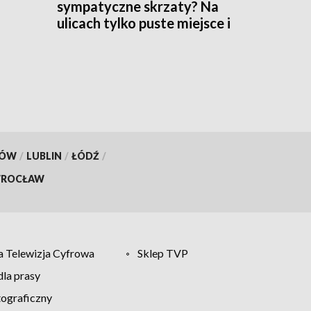
sympatyczne skrzaty? Na
ulicach tylko puste miejsce i
pytający mieszkańcy
KÓW
/
LUBLIN
/
ŁÓDŹ
/
ROCŁAW
 Telewizja Cyfrowa
Sklep TVP
la prasy
tograficzny