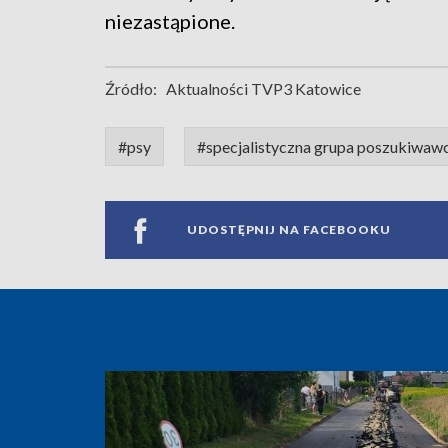
niezastąpione.
Źródło:
Aktualności TVP3 Katowice
#psy
#specjalistyczna grupa poszukiwaw
UDOSTĘPNIJ NA FACEBOOKU