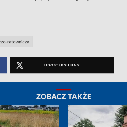
czo-ratownicza
UDOSTĘPNIJ NA X
ZOBACZ TAKŻE