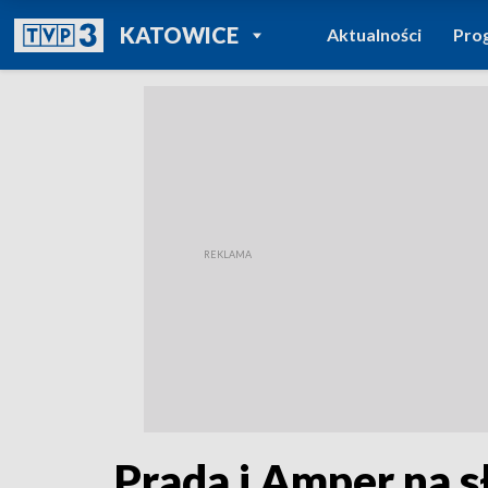
POWRÓT DO
KATOWICE
Aktualności
Pro
TVP REGIONY
Prada i Amper na s