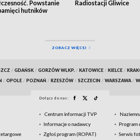
czesność. Powstanie
Radiostacji Gliwice
pamięci hutników
ZOBACZ WIĘCEJ
SZCZ
/
GDAŃSK
/
GORZÓW WLKP.
/
KATOWICE
/
KIELCE
/
KRA
N
/
OPOLE
/
POZNAŃ
/
RZESZÓW
/
SZCZECIN
/
WARSZAWA
/
W
Dołącz do nas:
Centrum informacji TVP
Naziemna
Informacje o nadawcy
Program d
zetargowe
Zgłoś program (ROPAT)
Serwis fo