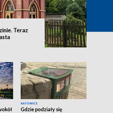
zinie. Teraz
iasta
KATOWICE
 wokół
Gdzie podziały się