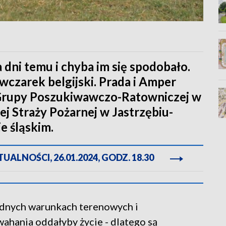
a dni temu i chyba im się spodobało.
czarek belgijski. Prada i Amper
j Grupy Poszukiwawczo-Ratowniczej w
 Straży Pożarnej w Jastrzębiu-
e śląskim.
ALNOŚCI, 26.01.2024, GODZ. 18.30
udnych warunkach terenowych i
wahania oddałyby życie - dlatego są