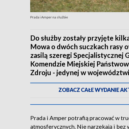
Prada i Amper na służbie
Do służby zostały przyjęte kilk
Mowa o dwóch suczkach rasy ow
zasilą szeregi Specjalistyczne
Komendzie Miejskiej Państwowej
Zdroju - jedynej w województwi
ZOBACZ CAŁE WYDANIE AKTU
Prada i Amper potrafią pracować w tr
atmosferycznych. Nie narzekają i bez 