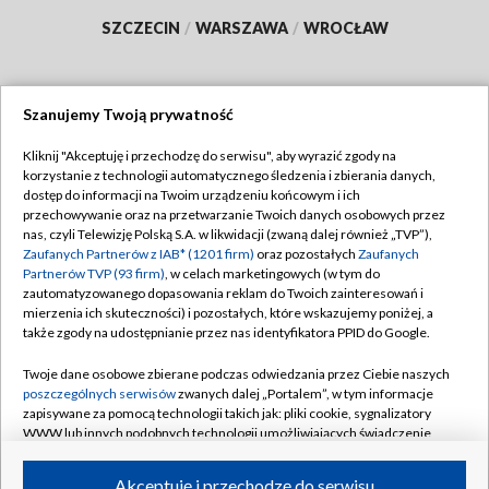
SZCZECIN
/
WARSZAWA
/
WROCŁAW
Szanujemy Twoją prywatność
Dołącz do nas:
Kliknij "Akceptuję i przechodzę do serwisu", aby wyrazić zgody na
korzystanie z technologii automatycznego śledzenia i zbierania danych,
TVP
dostęp do informacji na Twoim urządzeniu końcowym i ich
Abonament TVP
przechowywanie oraz na przetwarzanie Twoich danych osobowych przez
Regulamin TVP
nas, czyli Telewizję Polską S.A. w likwidacji (zwaną dalej również „TVP”),
Emisja w TVP
Polityka prywatności
Zaufanych Partnerów z IAB* (1201 firm)
oraz pozostałych
Zaufanych
Partnerów TVP (93 firm)
, w celach marketingowych (w tym do
Centrum informacji TVP
Moje zgody
zautomatyzowanego dopasowania reklam do Twoich zainteresowań i
mierzenia ich skuteczności) i pozostałych, które wskazujemy poniżej, a
Naziemna Telewizja Cyfrowa
Pomoc
także zgody na udostępnianie przez nas identyfikatora PPID do Google.
Sklep TVP
Biuro reklamy
Twoje dane osobowe zbierane podczas odwiedzania przez Ciebie naszych
Rada Programowa
Kontakt
poszczególnych serwisów
zwanych dalej „Portalem”, w tym informacje
zapisywane za pomocą technologii takich jak: pliki cookie, sygnalizatory
System NOS
WWW lub innych podobnych technologii umożliwiających świadczenie
dopasowanych i bezpiecznych usług, personalizację treści oraz reklam,
Informacje o nadawcy
Kanały
udostępnianie funkcji mediów społecznościowych oraz analizowanie
Akceptuję i przechodzę do serwisu