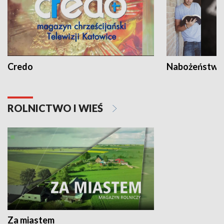
Credo
Nabożeństwa 
ROLNICTWO I WIEŚ
Za miastem