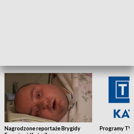
Aktualności sprzed lat
Z historią w tl
INNE
Nagrodzone reportaże Brygidy
Programy TVP