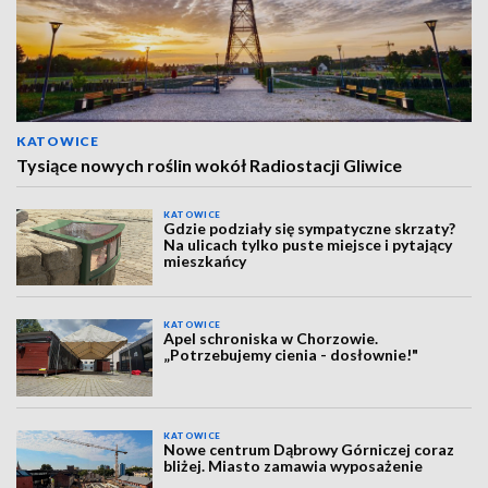
KATOWICE
Tysiące nowych roślin wokół Radiostacji Gliwice
KATOWICE
Gdzie podziały się sympatyczne skrzaty?
Na ulicach tylko puste miejsce i pytający
mieszkańcy
KATOWICE
Apel schroniska w Chorzowie.
„Potrzebujemy cienia - dosłownie!"
KATOWICE
Nowe centrum Dąbrowy Górniczej coraz
bliżej. Miasto zamawia wyposażenie