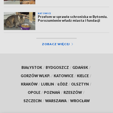
KATOWICE
Przełom w sprawie schroniska w Bytomiu.
Porozumienie władz miasta i fundacji
ZOBACZ WIĘCEJ
BIAŁYSTOK
/
BYDGOSZCZ
/
GDAŃSK
/
GORZÓW WLKP.
/
KATOWICE
/
KIELCE
/
KRAKÓW
/
LUBLIN
/
ŁÓDŹ
/
OLSZTYN
/
OPOLE
/
POZNAŃ
/
RZESZÓW
/
SZCZECIN
/
WARSZAWA
/
WROCŁAW