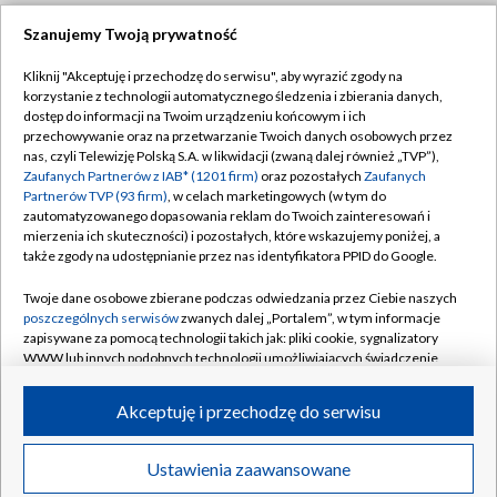
Szanujemy Twoją prywatność
Dołącz do nas:
Kliknij "Akceptuję i przechodzę do serwisu", aby wyrazić zgody na
korzystanie z technologii automatycznego śledzenia i zbierania danych,
TVP
dostęp do informacji na Twoim urządzeniu końcowym i ich
Abonament TVP
przechowywanie oraz na przetwarzanie Twoich danych osobowych przez
Regulamin TVP
nas, czyli Telewizję Polską S.A. w likwidacji (zwaną dalej również „TVP”),
Emisja w TVP
Polityka prywatności
Zaufanych Partnerów z IAB* (1201 firm)
oraz pozostałych
Zaufanych
Partnerów TVP (93 firm)
, w celach marketingowych (w tym do
Centrum informacji TVP
Moje zgody
zautomatyzowanego dopasowania reklam do Twoich zainteresowań i
mierzenia ich skuteczności) i pozostałych, które wskazujemy poniżej, a
Naziemna Telewizja Cyfrowa
Pomoc
także zgody na udostępnianie przez nas identyfikatora PPID do Google.
Sklep TVP
Biuro reklamy
Twoje dane osobowe zbierane podczas odwiedzania przez Ciebie naszych
Rada Programowa
Kontakt
poszczególnych serwisów
zwanych dalej „Portalem”, w tym informacje
zapisywane za pomocą technologii takich jak: pliki cookie, sygnalizatory
System NOS
WWW lub innych podobnych technologii umożliwiających świadczenie
dopasowanych i bezpiecznych usług, personalizację treści oraz reklam,
Informacje o nadawcy
Kanały
udostępnianie funkcji mediów społecznościowych oraz analizowanie
Akceptuję i przechodzę do serwisu
ruchu w Internecie.
Program dla prasy
©2026 Telewizja Polska S.A. w likwidacji
Biuro Reklamy
Twoje dane osobowe zbierane podczas odwiedzania przez Ciebie
Ustawienia zaawansowane
poszczególnych serwisów
na Portalu, takie jak adresy IP, identyfikatory
Ogłoszenie przetargowe