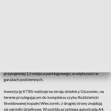
Projektantki przewidziały ogrody deszczowe, ekologiczne
materiały budowlane, fotowoltaikę, autonomiczny system
ogrzewania (ciepło w całości z głębinowych i powietrznych
pomp ciepła), maksymalne wykorzystanie wód opadowych
oraz przestrzenie wokół budynków sprzyjające kontaktom
społecznym (z wysokimi drzewami i stawem).
Wszystkie mieszkania będą miały komórki lokatorskie,
balkony, tarasy lub ogródki. Mimo zakładanych:
ograniczenia ruchu kołowego i dostępności dla wszystkich
grup wiekowych, na jedno mieszkanie ma przypadać
przynajmniej 1,5 miejsca parkingowego, w większości w
garażach podziemnych.
Inwestycję KTBS realizuje na skraju dzielnicy Giszowiec, na
terenie przylegającym do kompleksu szybu Roździeński
likwidowanej kopalni Wieczorek; z drugiej strony znajdują
się ogródki działkowe. W pobliżu przebiega autostrada A4.