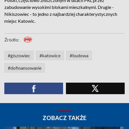
Polski, częściowo zniszczonym w latach PRL przez
zabudowanie wysokimi blokami mieszkalnymi. Drugie -
Nikiszowiec - to jedno z najbardziej charakterystycznych
miejsc Katowic.
Źródło:
#giszowiec
#katowice
#budowa
#dofinansowanie
ZOBACZ TAKŻE