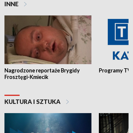
INNE
Nagrodzone reportaże Brygidy
Programy TVP
Frosztęgi-Kmiecik
KULTURA I SZTUKA