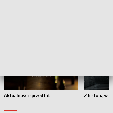
Papyn pyto
Rączka gotuje
HISTORIA
Aktualności sprzed lat
Z historią w tl