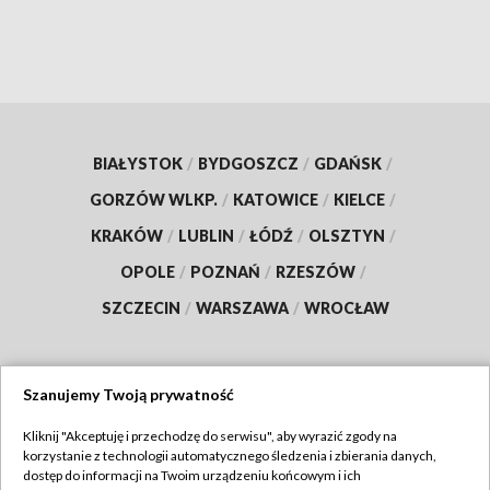
BIAŁYSTOK
/
BYDGOSZCZ
/
GDAŃSK
/
GORZÓW WLKP.
/
KATOWICE
/
KIELCE
/
KRAKÓW
/
LUBLIN
/
ŁÓDŹ
/
OLSZTYN
/
OPOLE
/
POZNAŃ
/
RZESZÓW
/
SZCZECIN
/
WARSZAWA
/
WROCŁAW
Szanujemy Twoją prywatność
Dołącz do nas:
Kliknij "Akceptuję i przechodzę do serwisu", aby wyrazić zgody na
korzystanie z technologii automatycznego śledzenia i zbierania danych,
TVP
dostęp do informacji na Twoim urządzeniu końcowym i ich