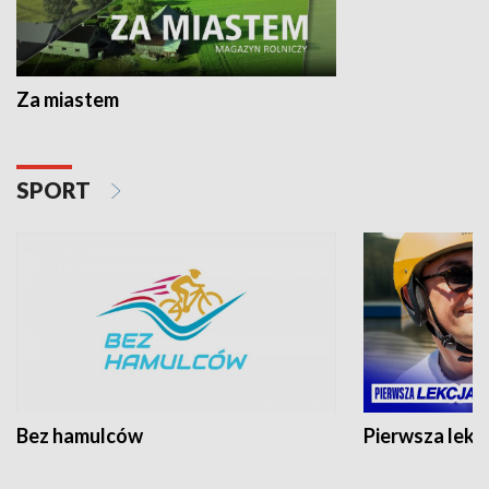
Za miastem
SPORT
Bez hamulców
Pierwsza lekc