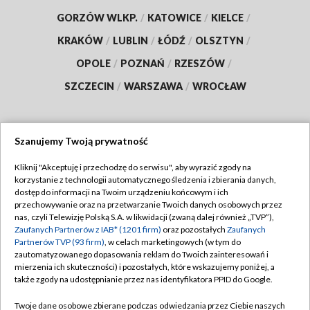
GORZÓW WLKP.
/
KATOWICE
/
KIELCE
/
KRAKÓW
/
LUBLIN
/
ŁÓDŹ
/
OLSZTYN
/
OPOLE
/
POZNAŃ
/
RZESZÓW
/
SZCZECIN
/
WARSZAWA
/
WROCŁAW
Szanujemy Twoją prywatność
Dołącz do nas:
Kliknij "Akceptuję i przechodzę do serwisu", aby wyrazić zgody na
korzystanie z technologii automatycznego śledzenia i zbierania danych,
TVP
dostęp do informacji na Twoim urządzeniu końcowym i ich
Abonament TVP
przechowywanie oraz na przetwarzanie Twoich danych osobowych przez
Regulamin TVP
nas, czyli Telewizję Polską S.A. w likwidacji (zwaną dalej również „TVP”),
Emisja w TVP
Polityka prywatności
Zaufanych Partnerów z IAB* (1201 firm)
oraz pozostałych
Zaufanych
Partnerów TVP (93 firm)
, w celach marketingowych (w tym do
Centrum informacji TVP
Moje zgody
zautomatyzowanego dopasowania reklam do Twoich zainteresowań i
mierzenia ich skuteczności) i pozostałych, które wskazujemy poniżej, a
Naziemna Telewizja Cyfrowa
Pomoc
także zgody na udostępnianie przez nas identyfikatora PPID do Google.
Sklep TVP
Biuro reklamy
Twoje dane osobowe zbierane podczas odwiedzania przez Ciebie naszych