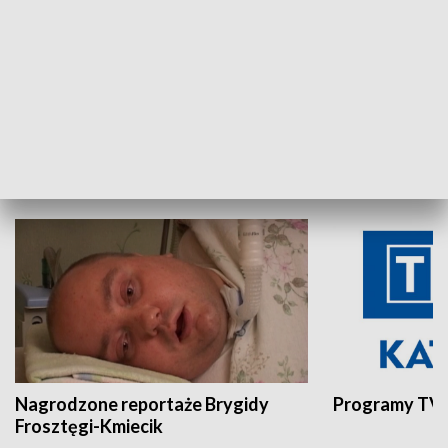
Aktualności sprzed lat
Z historią w tl
INNE
Nagrodzone reportaże Brygidy
Programy TVP
Frosztęgi-Kmiecik