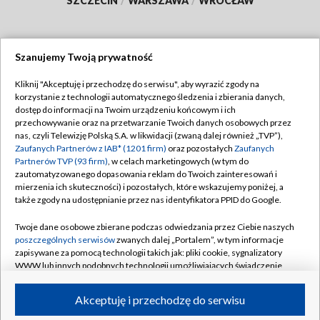
SZCZECIN
/
WARSZAWA
/
WROCŁAW
Szanujemy Twoją prywatność
Dołącz do nas:
Kliknij "Akceptuję i przechodzę do serwisu", aby wyrazić zgody na
korzystanie z technologii automatycznego śledzenia i zbierania danych,
TVP
dostęp do informacji na Twoim urządzeniu końcowym i ich
Abonament TVP
przechowywanie oraz na przetwarzanie Twoich danych osobowych przez
Regulamin TVP
nas, czyli Telewizję Polską S.A. w likwidacji (zwaną dalej również „TVP”),
Emisja w TVP
Polityka prywatności
Zaufanych Partnerów z IAB* (1201 firm)
oraz pozostałych
Zaufanych
Partnerów TVP (93 firm)
, w celach marketingowych (w tym do
Centrum informacji TVP
Moje zgody
zautomatyzowanego dopasowania reklam do Twoich zainteresowań i
mierzenia ich skuteczności) i pozostałych, które wskazujemy poniżej, a
Naziemna Telewizja Cyfrowa
Pomoc
także zgody na udostępnianie przez nas identyfikatora PPID do Google.
Sklep TVP
Biuro reklamy
Twoje dane osobowe zbierane podczas odwiedzania przez Ciebie naszych
Rada Programowa
Kontakt
poszczególnych serwisów
zwanych dalej „Portalem”, w tym informacje
zapisywane za pomocą technologii takich jak: pliki cookie, sygnalizatory
System NOS
WWW lub innych podobnych technologii umożliwiających świadczenie
dopasowanych i bezpiecznych usług, personalizację treści oraz reklam,
Informacje o nadawcy
Kanały
udostępnianie funkcji mediów społecznościowych oraz analizowanie
Akceptuję i przechodzę do serwisu
ruchu w Internecie.
Program dla prasy