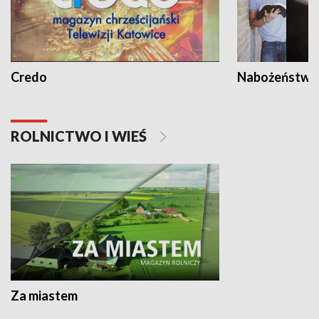
Credo
Nabożeństwa 
ROLNICTWO I WIEŚ
Za miastem