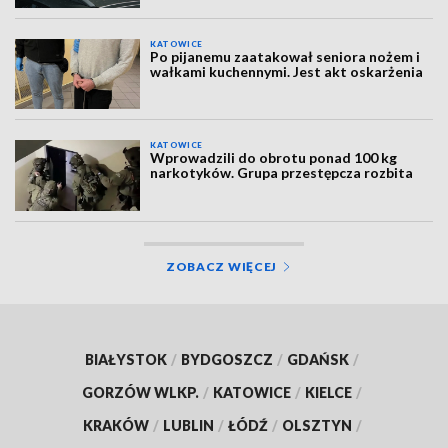
KATOWICE
Po pijanemu zaatakował seniora nożem i
wałkami kuchennymi. Jest akt oskarżenia
KATOWICE
Wprowadzili do obrotu ponad 100 kg
narkotyków. Grupa przestępcza rozbita
ZOBACZ WIĘCEJ
BIAŁYSTOK
/
BYDGOSZCZ
/
GDAŃSK
/
GORZÓW WLKP.
/
KATOWICE
/
KIELCE
/
KRAKÓW
/
LUBLIN
/
ŁÓDŹ
/
OLSZTYN
/