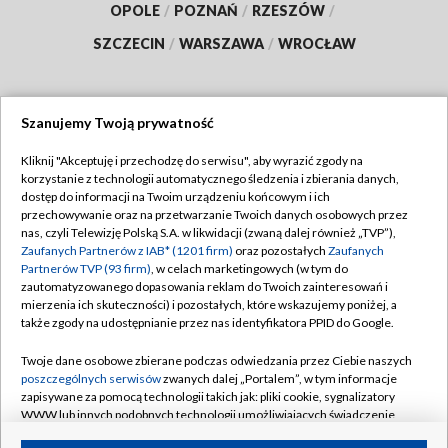
OPOLE
/
POZNAŃ
/
RZESZÓW
/
SZCZECIN
/
WARSZAWA
/
WROCŁAW
Szanujemy Twoją prywatność
Dołącz do nas:
Kliknij "Akceptuję i przechodzę do serwisu", aby wyrazić zgody na
korzystanie z technologii automatycznego śledzenia i zbierania danych,
TVP
dostęp do informacji na Twoim urządzeniu końcowym i ich
Abonament TVP
przechowywanie oraz na przetwarzanie Twoich danych osobowych przez
Regulamin TVP
nas, czyli Telewizję Polską S.A. w likwidacji (zwaną dalej również „TVP”),
Emisja w TVP
Polityka prywatności
Zaufanych Partnerów z IAB* (1201 firm)
oraz pozostałych
Zaufanych
Partnerów TVP (93 firm)
, w celach marketingowych (w tym do
Centrum informacji TVP
Moje zgody
zautomatyzowanego dopasowania reklam do Twoich zainteresowań i
mierzenia ich skuteczności) i pozostałych, które wskazujemy poniżej, a
Naziemna Telewizja Cyfrowa
Pomoc
także zgody na udostępnianie przez nas identyfikatora PPID do Google.
Sklep TVP
Biuro reklamy
Twoje dane osobowe zbierane podczas odwiedzania przez Ciebie naszych
Rada Programowa
Kontakt
poszczególnych serwisów
zwanych dalej „Portalem”, w tym informacje
zapisywane za pomocą technologii takich jak: pliki cookie, sygnalizatory
System NOS
WWW lub innych podobnych technologii umożliwiających świadczenie
dopasowanych i bezpiecznych usług, personalizację treści oraz reklam,
Informacje o nadawcy
Kanały