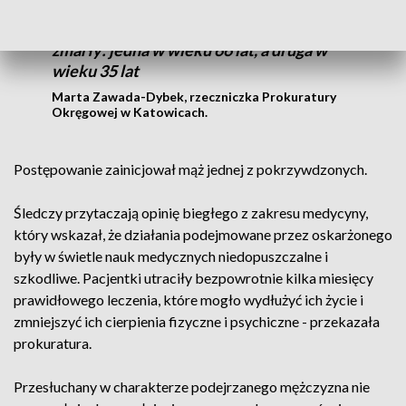
ostatecznie podjęły, okazały się
niemożliwe do naprawienia. Obie kobiety
zmarły: jedna w wieku 66 lat, a druga w
wieku 35 lat
Marta Zawada-Dybek, rzeczniczka Prokuratury
Okręgowej w Katowicach.
Postępowanie zainicjował mąż jednej z pokrzywdzonych.
Śledczy przytaczają opinię biegłego z zakresu medycyny,
który wskazał, że działania podejmowane przez oskarżonego
były w świetle nauk medycznych niedopuszczalne i
szkodliwe. Pacjentki utraciły bezpowrotnie kilka miesięcy
prawidłowego leczenia, które mogło wydłużyć ich życie i
zmniejszyć ich cierpienia fizyczne i psychiczne - przekazała
prokuratura.
Przesłuchany w charakterze podejrzanego mężczyzna nie