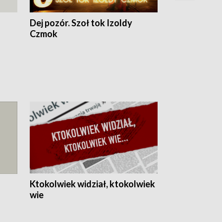
Dej pozór. Szoł tok Izoldy
Dzień z blisk
Czmok
Ktokolwiek widział, ktokolwiek
wie