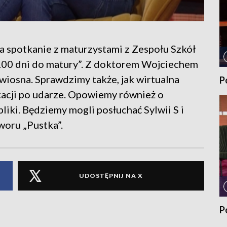
 spotkanie z maturzystami z Zespołu Szkół
 „100 dni do matury”. Z doktorem Wojciechem
 wiosna. Sprawdzimy także, jak wirtualna
P
acji po udarze. Opowiemy również o
liki. Będziemy mogli posłuchać Sylwii S i
woru „Pustka”.
UDOSTĘPNIJ NA X
P