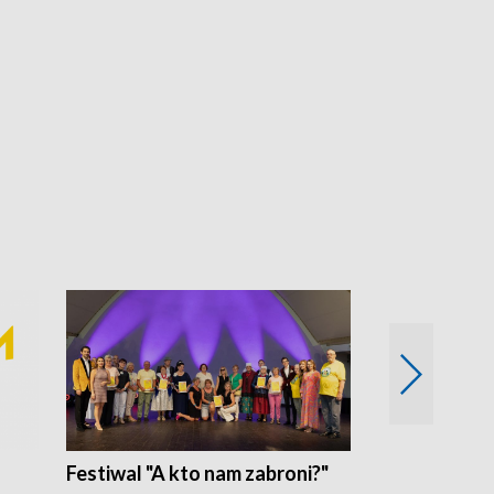
Festiwal "A kto nam zabroni?"
Mikrokosmo