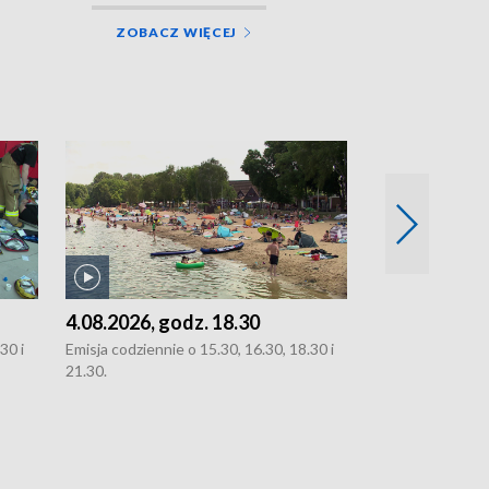
ZOBACZ WIĘCEJ
4.08.2026, godz. 18.30
3.08.2026, g
30 i
Emisja codziennie o 15.30, 16.30, 18.30 i
Emisja codziennie
21.30.
oraz 21.30