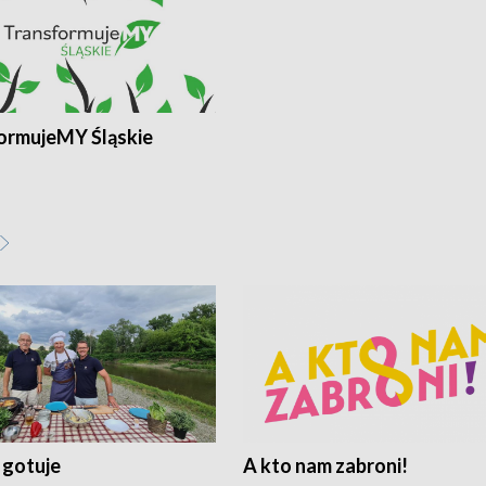
ormujeMY Śląskie
 gotuje
A kto nam zabroni!