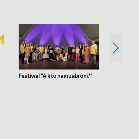
Festiwal "A kto nam zabroni?"
Mikrokosmo