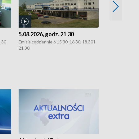
5.08.2026, godz. 21.30
5.08.2026, g
8.30
Emisja codziennie o 15.30, 16.30, 18.30 i
Emisja codziennie
21.30.
21.30.