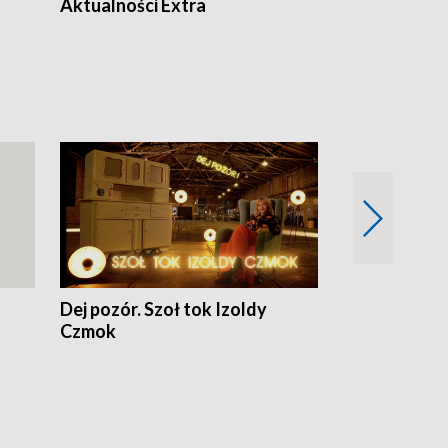
Aktualności Extra
Dej pozór. Szoł tok Izoldy
Dzień z blisk
Czmok