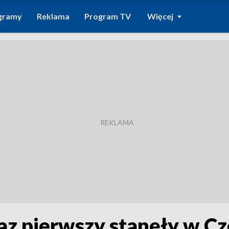
gramy
Reklama
Program TV
Więcej
az pierwszy stanęły w Cz