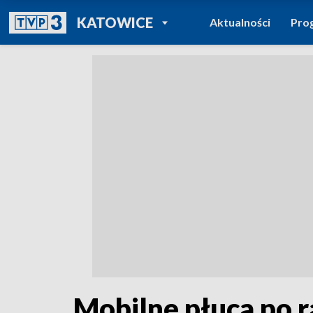
POWRÓT DO
KATOWICE
Aktualności
Pro
TVP REGIONY
Mobilne płuca po r