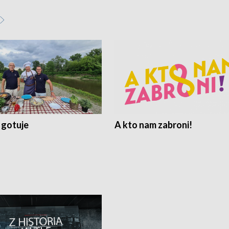
 gotuje
A kto nam zabroni!