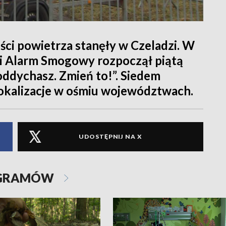
ści powietrza stanęły w Czeladzi. W
i Alarm Smogowy rozpoczął piątą
ddychasz. Zmień to!”. Siedem
 lokalizacje w ośmiu województwach.
UDOSTĘPNIJ NA X
OGRAMÓW