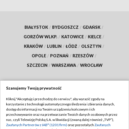
BIAŁYSTOK
/
BYDGOSZCZ
/
GDAŃSK
/
GORZÓW WLKP.
/
KATOWICE
/
KIELCE
/
KRAKÓW
/
LUBLIN
/
ŁÓDŹ
/
OLSZTYN
/
OPOLE
/
POZNAŃ
/
RZESZÓW
/
SZCZECIN
/
WARSZAWA
/
WROCŁAW
Szanujemy Twoją prywatność
Dołącz do nas:
Kliknij "Akceptuję i przechodzę do serwisu", aby wyrazić zgody na
korzystanie z technologii automatycznego śledzenia i zbierania danych,
TVP
dostęp do informacji na Twoim urządzeniu końcowym i ich
Abonament TVP
przechowywanie oraz na przetwarzanie Twoich danych osobowych przez
Regulamin TVP
nas, czyli Telewizję Polską S.A. w likwidacji (zwaną dalej również „TVP”),
Emisja w TVP
Polityka prywatności
Zaufanych Partnerów z IAB* (1201 firm)
oraz pozostałych
Zaufanych