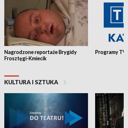
Nagrodzone reportaże Brygidy
Programy TVP
Frosztęgi-Kmiecik
KULTURA I SZTUKA