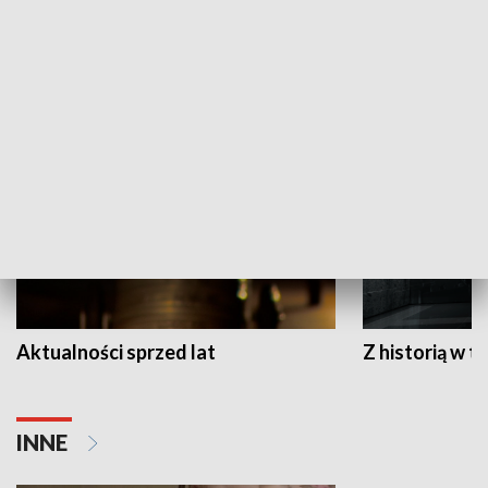
Papyn pyto
Rączka gotuje
HISTORIA
Aktualności sprzed lat
Z historią w tl
INNE