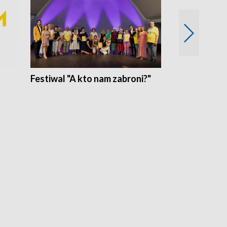
Festiwal "A kto nam zabroni?"
Mikrokosmo