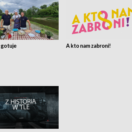
 gotuje
A kto nam zabroni!