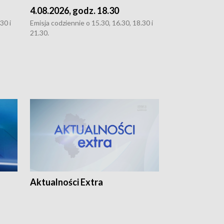
4.08.2026, godz. 18.30
3.08.2026, g
30 i
Emisja codziennie o 15.30, 16.30, 18.30 i
Emisja codziennie
21.30.
oraz 21.30
Aktualności Extra