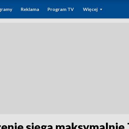
gramy
Reklama
Program TV
Więcej
nie sięga maksymalnie 7