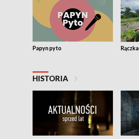
Papyn pyto
Rączka
HISTORIA