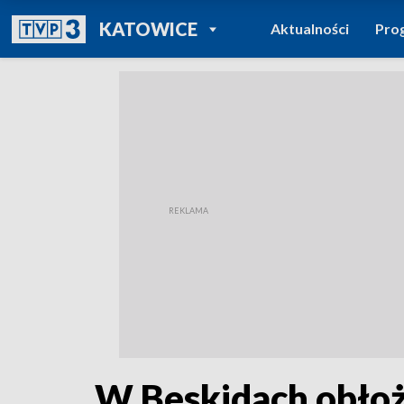
POWRÓT DO
KATOWICE
Aktualności
Pro
TVP REGIONY
W Beskidach obłoże