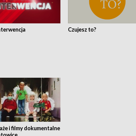
nterwencja
Czujesz to?
aże i filmy dokumentalne
towice