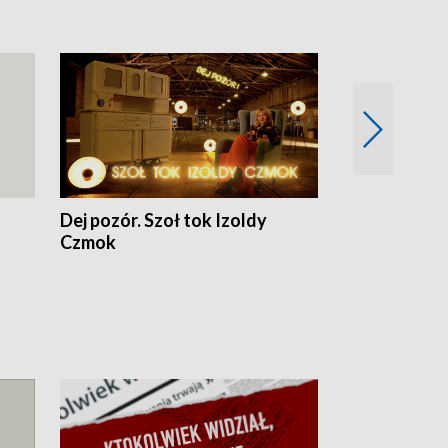
Dej pozór. Szoł tok Izoldy
Dzień z blisk
Czmok