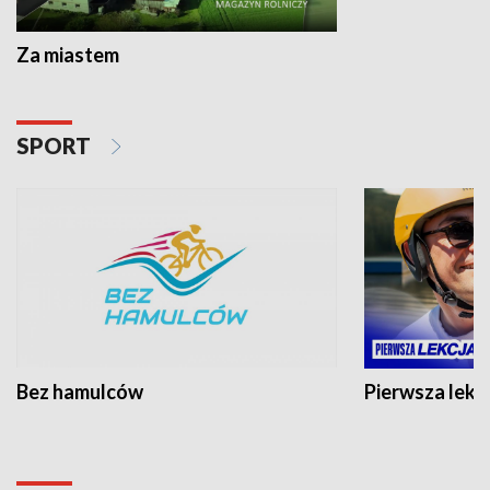
Za miastem
SPORT
Bez hamulców
Pierwsza lekc