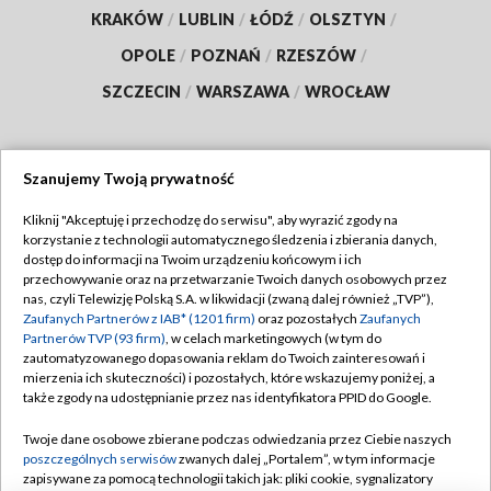
KRAKÓW
/
LUBLIN
/
ŁÓDŹ
/
OLSZTYN
/
OPOLE
/
POZNAŃ
/
RZESZÓW
/
SZCZECIN
/
WARSZAWA
/
WROCŁAW
Szanujemy Twoją prywatność
Dołącz do nas:
Kliknij "Akceptuję i przechodzę do serwisu", aby wyrazić zgody na
korzystanie z technologii automatycznego śledzenia i zbierania danych,
TVP
dostęp do informacji na Twoim urządzeniu końcowym i ich
Abonament TVP
przechowywanie oraz na przetwarzanie Twoich danych osobowych przez
Regulamin TVP
nas, czyli Telewizję Polską S.A. w likwidacji (zwaną dalej również „TVP”),
Emisja w TVP
Polityka prywatności
Zaufanych Partnerów z IAB* (1201 firm)
oraz pozostałych
Zaufanych
Partnerów TVP (93 firm)
, w celach marketingowych (w tym do
Centrum informacji TVP
Moje zgody
zautomatyzowanego dopasowania reklam do Twoich zainteresowań i
mierzenia ich skuteczności) i pozostałych, które wskazujemy poniżej, a
Naziemna Telewizja Cyfrowa
Pomoc
także zgody na udostępnianie przez nas identyfikatora PPID do Google.
Sklep TVP
Biuro reklamy
Twoje dane osobowe zbierane podczas odwiedzania przez Ciebie naszych
Rada Programowa
Kontakt
poszczególnych serwisów
zwanych dalej „Portalem”, w tym informacje
zapisywane za pomocą technologii takich jak: pliki cookie, sygnalizatory
System NOS