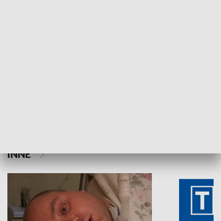
HISTORIA
Aktualności sprzed lat
Z historią w tl
INNE