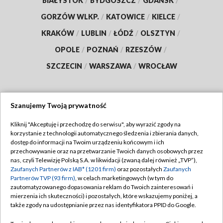
BIAŁYSTOK
/
BYDGOSZCZ
/
GDAŃSK
/
GORZÓW WLKP.
/
KATOWICE
/
KIELCE
/
KRAKÓW
/
LUBLIN
/
ŁÓDŹ
/
OLSZTYN
/
OPOLE
/
POZNAŃ
/
RZESZÓW
/
SZCZECIN
/
WARSZAWA
/
WROCŁAW
Szanujemy Twoją prywatność
Dołącz do nas:
Kliknij "Akceptuję i przechodzę do serwisu", aby wyrazić zgody na
korzystanie z technologii automatycznego śledzenia i zbierania danych,
TVP
dostęp do informacji na Twoim urządzeniu końcowym i ich
Abonament TVP
przechowywanie oraz na przetwarzanie Twoich danych osobowych przez
Regulamin TVP
nas, czyli Telewizję Polską S.A. w likwidacji (zwaną dalej również „TVP”),
Emisja w TVP
Polityka prywatności
Zaufanych Partnerów z IAB* (1201 firm)
oraz pozostałych
Zaufanych
Partnerów TVP (93 firm)
, w celach marketingowych (w tym do
Centrum informacji TVP
Moje zgody
zautomatyzowanego dopasowania reklam do Twoich zainteresowań i
mierzenia ich skuteczności) i pozostałych, które wskazujemy poniżej, a
Naziemna Telewizja Cyfrowa
Pomoc
także zgody na udostępnianie przez nas identyfikatora PPID do Google.
Sklep TVP
Biuro reklamy