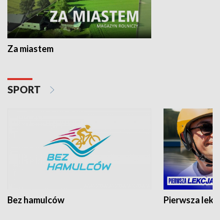
Za miastem
SPORT
Bez hamulców
Pierwsza lekc