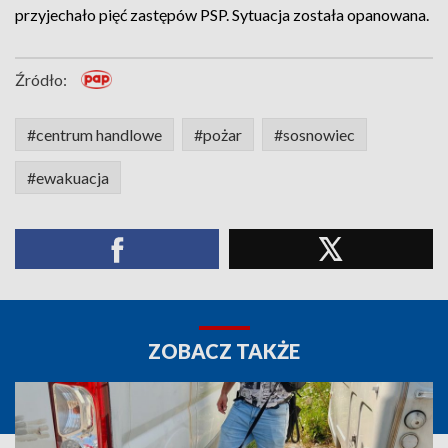
przyjechało pięć zastępów PSP. Sytuacja została opanowana.
Źródło:
#centrum handlowe
#pożar
#sosnowiec
#ewakuacja
ZOBACZ TAKŻE