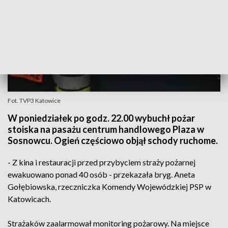
Fot. TVP3 Katowice
W poniedziałek po godz. 22.00 wybuchł pożar
stoiska na pasażu centrum handlowego Plaza w
Sosnowcu. Ogień częściowo objął schody ruchome.
- Z kina i restauracji przed przybyciem straży pożarnej
ewakuowano ponad 40 osób - przekazała bryg. Aneta
Gołębiowska, rzeczniczka Komendy Wojewódzkiej PSP w
Katowicach.
Strażaków zaalarmował monitoring pożarowy. Na miejsce