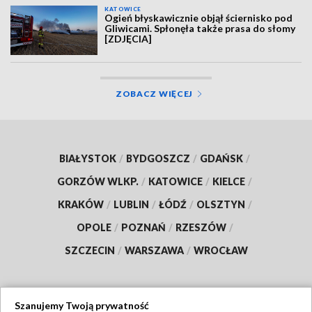
KATOWICE
Ogień błyskawicznie objął ściernisko pod
Gliwicami. Spłonęła także prasa do słomy
[ZDJĘCIA]
ZOBACZ WIĘCEJ
BIAŁYSTOK
/
BYDGOSZCZ
/
GDAŃSK
/
GORZÓW WLKP.
/
KATOWICE
/
KIELCE
/
KRAKÓW
/
LUBLIN
/
ŁÓDŹ
/
OLSZTYN
/
OPOLE
/
POZNAŃ
/
RZESZÓW
/
SZCZECIN
/
WARSZAWA
/
WROCŁAW
Szanujemy Twoją prywatność