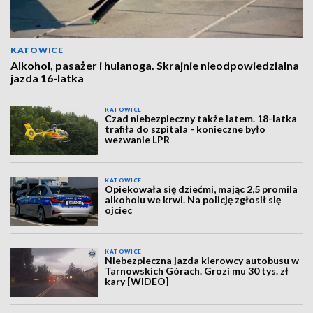
KATOWICE
Alkohol, pasażer i hulanoga. Skrajnie nieodpowiedzialna
jazda 16-latka
KATOWICE
Czad niebezpieczny także latem. 18-latka
trafiła do szpitala - konieczne było
wezwanie LPR
KATOWICE
Opiekowała się dziećmi, mając 2,5 promila
alkoholu we krwi. Na policję zgłosił się
ojciec
KATOWICE
Niebezpieczna jazda kierowcy autobusu w
Tarnowskich Górach. Grozi mu 30 tys. zł
kary [WIDEO]