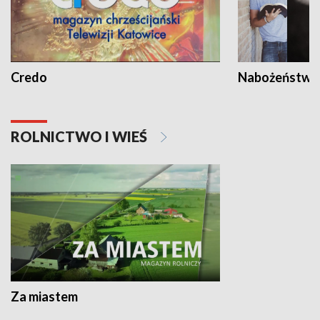
Credo
Nabożeństwa 
ROLNICTWO I WIEŚ
Za miastem