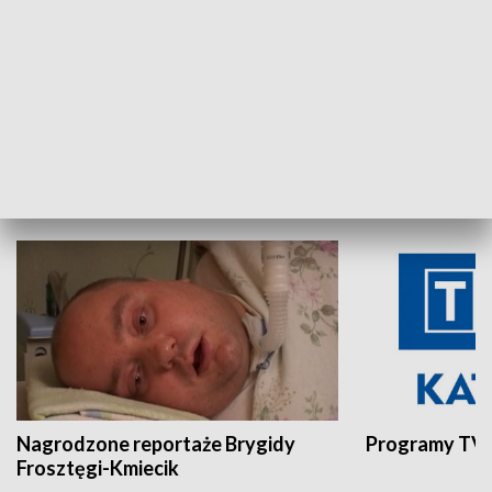
Aktualności sprzed lat
Z historią w tl
INNE
Nagrodzone reportaże Brygidy
Programy TVP
Frosztęgi-Kmiecik