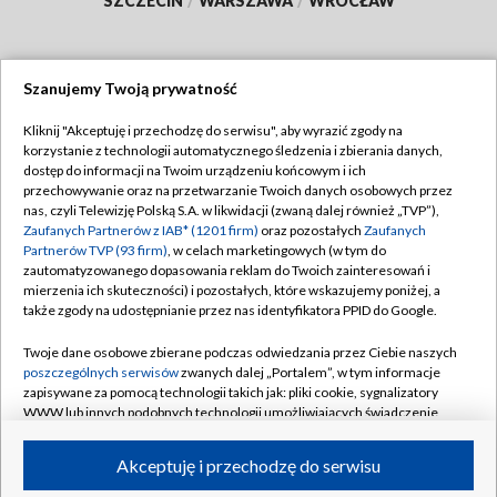
SZCZECIN
/
WARSZAWA
/
WROCŁAW
Szanujemy Twoją prywatność
Dołącz do nas:
Kliknij "Akceptuję i przechodzę do serwisu", aby wyrazić zgody na
korzystanie z technologii automatycznego śledzenia i zbierania danych,
TVP
dostęp do informacji na Twoim urządzeniu końcowym i ich
Abonament TVP
przechowywanie oraz na przetwarzanie Twoich danych osobowych przez
Regulamin TVP
nas, czyli Telewizję Polską S.A. w likwidacji (zwaną dalej również „TVP”),
Emisja w TVP
Polityka prywatności
Zaufanych Partnerów z IAB* (1201 firm)
oraz pozostałych
Zaufanych
Partnerów TVP (93 firm)
, w celach marketingowych (w tym do
Centrum informacji TVP
Moje zgody
zautomatyzowanego dopasowania reklam do Twoich zainteresowań i
mierzenia ich skuteczności) i pozostałych, które wskazujemy poniżej, a
Naziemna Telewizja Cyfrowa
Pomoc
także zgody na udostępnianie przez nas identyfikatora PPID do Google.
Sklep TVP
Biuro reklamy
Twoje dane osobowe zbierane podczas odwiedzania przez Ciebie naszych
Rada Programowa
Kontakt
poszczególnych serwisów
zwanych dalej „Portalem”, w tym informacje
zapisywane za pomocą technologii takich jak: pliki cookie, sygnalizatory
System NOS
WWW lub innych podobnych technologii umożliwiających świadczenie
dopasowanych i bezpiecznych usług, personalizację treści oraz reklam,
Informacje o nadawcy
Kanały
udostępnianie funkcji mediów społecznościowych oraz analizowanie
Akceptuję i przechodzę do serwisu
ruchu w Internecie.
Program dla prasy