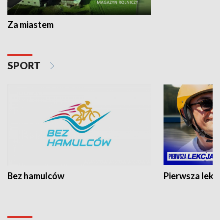
Za miastem
SPORT
Bez hamulców
Pierwsza lekc