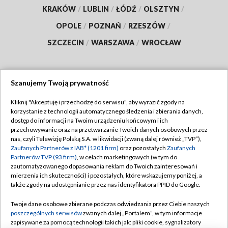
KRAKÓW
/
LUBLIN
/
ŁÓDŹ
/
OLSZTYN
/
OPOLE
/
POZNAŃ
/
RZESZÓW
/
SZCZECIN
/
WARSZAWA
/
WROCŁAW
Szanujemy Twoją prywatność
Dołącz do nas:
Kliknij "Akceptuję i przechodzę do serwisu", aby wyrazić zgody na
korzystanie z technologii automatycznego śledzenia i zbierania danych,
TVP
dostęp do informacji na Twoim urządzeniu końcowym i ich
Abonament TVP
przechowywanie oraz na przetwarzanie Twoich danych osobowych przez
Regulamin TVP
nas, czyli Telewizję Polską S.A. w likwidacji (zwaną dalej również „TVP”),
Emisja w TVP
Polityka prywatności
Zaufanych Partnerów z IAB* (1201 firm)
oraz pozostałych
Zaufanych
Partnerów TVP (93 firm)
, w celach marketingowych (w tym do
Centrum informacji TVP
Moje zgody
zautomatyzowanego dopasowania reklam do Twoich zainteresowań i
mierzenia ich skuteczności) i pozostałych, które wskazujemy poniżej, a
Naziemna Telewizja Cyfrowa
Pomoc
także zgody na udostępnianie przez nas identyfikatora PPID do Google.
Sklep TVP
Biuro reklamy
Twoje dane osobowe zbierane podczas odwiedzania przez Ciebie naszych
Rada Programowa
Kontakt
poszczególnych serwisów
zwanych dalej „Portalem”, w tym informacje
zapisywane za pomocą technologii takich jak: pliki cookie, sygnalizatory
System NOS