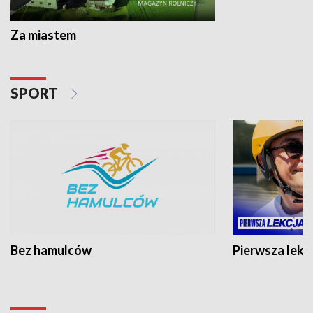
Za miastem
SPORT
Bez hamulców
Pierwsza lekc