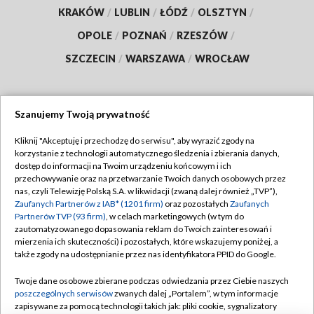
KRAKÓW
/
LUBLIN
/
ŁÓDŹ
/
OLSZTYN
/
OPOLE
/
POZNAŃ
/
RZESZÓW
/
SZCZECIN
/
WARSZAWA
/
WROCŁAW
Szanujemy Twoją prywatność
Dołącz do nas:
Kliknij "Akceptuję i przechodzę do serwisu", aby wyrazić zgody na
korzystanie z technologii automatycznego śledzenia i zbierania danych,
TVP
dostęp do informacji na Twoim urządzeniu końcowym i ich
Abonament TVP
przechowywanie oraz na przetwarzanie Twoich danych osobowych przez
Regulamin TVP
nas, czyli Telewizję Polską S.A. w likwidacji (zwaną dalej również „TVP”),
Emisja w TVP
Polityka prywatności
Zaufanych Partnerów z IAB* (1201 firm)
oraz pozostałych
Zaufanych
Partnerów TVP (93 firm)
, w celach marketingowych (w tym do
Centrum informacji TVP
Moje zgody
zautomatyzowanego dopasowania reklam do Twoich zainteresowań i
mierzenia ich skuteczności) i pozostałych, które wskazujemy poniżej, a
Naziemna Telewizja Cyfrowa
Pomoc
także zgody na udostępnianie przez nas identyfikatora PPID do Google.
Sklep TVP
Biuro reklamy
Twoje dane osobowe zbierane podczas odwiedzania przez Ciebie naszych
Rada Programowa
Kontakt
poszczególnych serwisów
zwanych dalej „Portalem”, w tym informacje
zapisywane za pomocą technologii takich jak: pliki cookie, sygnalizatory
System NOS