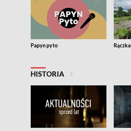
Papyn pyto
Rączka
HISTORIA