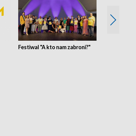
Festiwal "A kto nam zabroni?"
Mikrokosmo