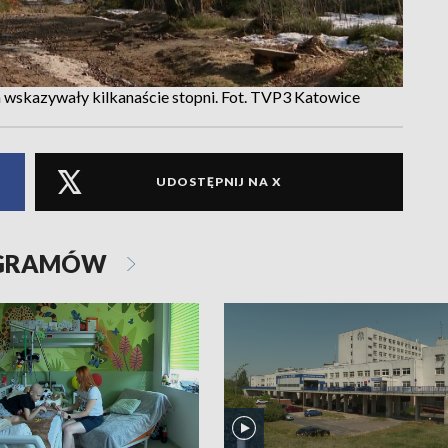
wskazywały kilkanaście stopni. Fot. TVP3 Katowice
UDOSTĘPNIJ NA X
OGRAMÓW