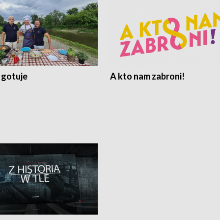
 gotuje
A kto nam zabroni!