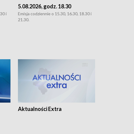
5.08.2026, godz. 18.30
4.08.2026, g
30 i
Emisja codziennie o 15.30, 16.30, 18.30 i
Emisja codziennie
21.30.
21.30.
Aktualności Extra