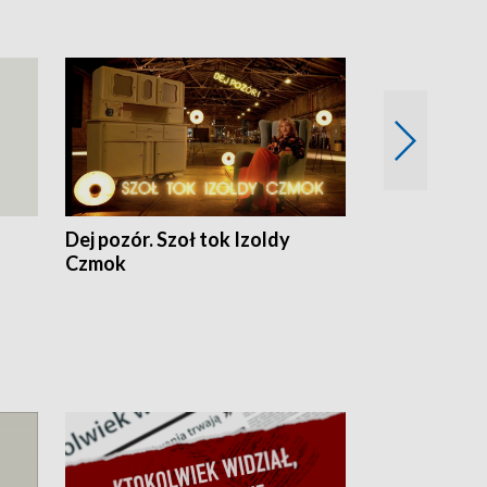
Dej pozór. Szoł tok Izoldy
Dzień z blisk
Czmok