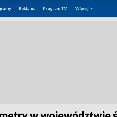
gramy
Reklama
Program TV
Więcej
metry w województwie ś