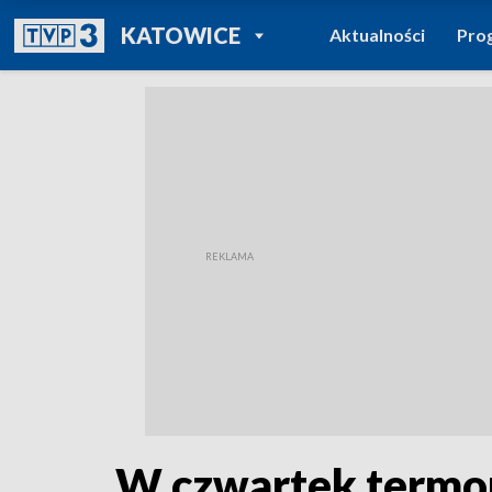
POWRÓT DO
KATOWICE
Aktualności
Pro
TVP REGIONY
W czwartek termo