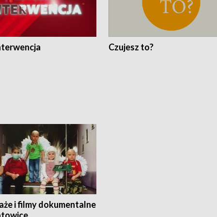
nterwencja
Czujesz to?
aże i filmy dokumentalne
towice