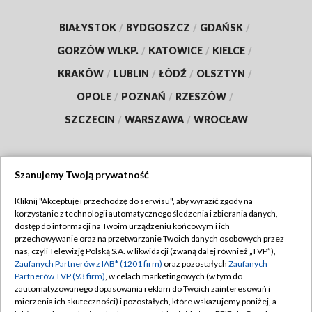
BIAŁYSTOK
/
BYDGOSZCZ
/
GDAŃSK
/
GORZÓW WLKP.
/
KATOWICE
/
KIELCE
/
KRAKÓW
/
LUBLIN
/
ŁÓDŹ
/
OLSZTYN
/
OPOLE
/
POZNAŃ
/
RZESZÓW
/
SZCZECIN
/
WARSZAWA
/
WROCŁAW
Szanujemy Twoją prywatność
Dołącz do nas:
Kliknij "Akceptuję i przechodzę do serwisu", aby wyrazić zgody na
korzystanie z technologii automatycznego śledzenia i zbierania danych,
TVP
dostęp do informacji na Twoim urządzeniu końcowym i ich
Abonament TVP
przechowywanie oraz na przetwarzanie Twoich danych osobowych przez
Regulamin TVP
nas, czyli Telewizję Polską S.A. w likwidacji (zwaną dalej również „TVP”),
Emisja w TVP
Polityka prywatności
Zaufanych Partnerów z IAB* (1201 firm)
oraz pozostałych
Zaufanych
Partnerów TVP (93 firm)
, w celach marketingowych (w tym do
Centrum informacji TVP
Moje zgody
zautomatyzowanego dopasowania reklam do Twoich zainteresowań i
mierzenia ich skuteczności) i pozostałych, które wskazujemy poniżej, a
Naziemna Telewizja Cyfrowa
Pomoc