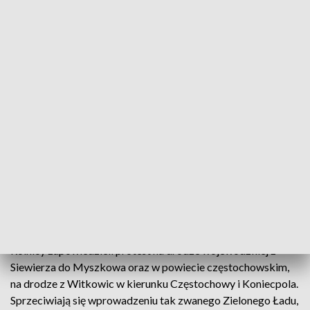
Kolumna około stu ciągników przejechała z wsi Ciasna do skrzyżowania w
okolicy Lisowic. Fot. TVP3 Katowice
Trwa strajk rolników. Protesty objęły już cały kraj.
W Lisowicach, w powiecie Lublinieckim z
przedstawicielami rolników spotkał się wojewoda
śląski, Marek Wójcik.
Rolnicy zapowiedzieli protest na drodze wojewódzkiej z
Siewierza do Myszkowa oraz w powiecie częstochowskim,
na drodze z Witkowic w kierunku Częstochowy i Koniecpola.
Sprzeciwiają się wprowadzeniu tak zwanego Zielonego Ładu,