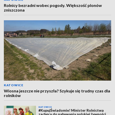
Rolnicy bezradni wobec pogody. Większość plonów
zniszczona
KATOWICE
Wiosna jeszcze nie przyszła? Szykuje się trudny czas dla
rolników
KATOWICE
#KupujŚwiadomie! Minister Rolnictwa
zachęca do nabywania polskiej żywności