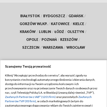
BIAŁYSTOK
/
BYDGOSZCZ
/
GDAŃSK
/
GORZÓW WLKP.
/
KATOWICE
/
KIELCE
/
KRAKÓW
/
LUBLIN
/
ŁÓDŹ
/
OLSZTYN
/
OPOLE
/
POZNAŃ
/
RZESZÓW
/
SZCZECIN
/
WARSZAWA
/
WROCŁAW
Szanujemy Twoją prywatność
Dołącz do nas:
Kliknij "Akceptuję i przechodzę do serwisu", aby wyrazić zgody na
korzystanie z technologii automatycznego śledzenia i zbierania danych,
TVP
dostęp do informacji na Twoim urządzeniu końcowym i ich
Abonament TVP
przechowywanie oraz na przetwarzanie Twoich danych osobowych przez
Regulamin TVP
nas, czyli Telewizję Polską S.A. w likwidacji (zwaną dalej również „TVP”),
Emisja w TVP
Polityka prywatności
Zaufanych Partnerów z IAB* (1201 firm)
oraz pozostałych
Zaufanych
Partnerów TVP (93 firm)
, w celach marketingowych (w tym do
Centrum informacji TVP
Moje zgody
zautomatyzowanego dopasowania reklam do Twoich zainteresowań i