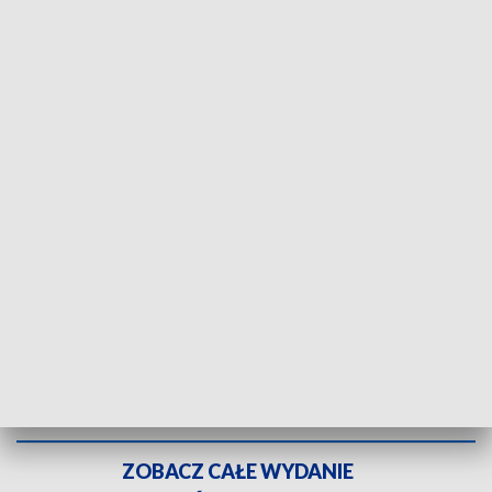
Dzwon życia wisi na oddziale onkologicznym. Fot. TVP3 Katowice
Dźwięk zwycięstwa i wygranej z chorobą - w
Wojewódzkim Szpitalu Specjalistycznym w
Częstochowie będzie miał brzmienie dzwonu,
konkretnie dzwonu życia, który właśnie zawisnął na
korytarzu oddziału onkologicznego. Ma
symbolizować udane leczenie i pokonanie
nowotworu.
ZOBACZ CAŁE WYDANIE