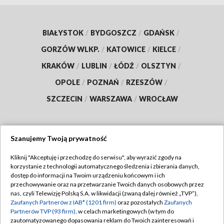
BIAŁYSTOK
/
BYDGOSZCZ
/
GDAŃSK
/
GORZÓW WLKP.
/
KATOWICE
/
KIELCE
/
KRAKÓW
/
LUBLIN
/
ŁÓDŹ
/
OLSZTYN
/
OPOLE
/
POZNAŃ
/
RZESZÓW
/
SZCZECIN
/
WARSZAWA
/
WROCŁAW
Szanujemy Twoją prywatność
Dołącz do nas:
Kliknij "Akceptuję i przechodzę do serwisu", aby wyrazić zgody na
korzystanie z technologii automatycznego śledzenia i zbierania danych,
TVP
dostęp do informacji na Twoim urządzeniu końcowym i ich
Abonament TVP
przechowywanie oraz na przetwarzanie Twoich danych osobowych przez
Regulamin TVP
nas, czyli Telewizję Polską S.A. w likwidacji (zwaną dalej również „TVP”),
Emisja w TVP
Polityka prywatności
Zaufanych Partnerów z IAB* (1201 firm)
oraz pozostałych
Zaufanych
Partnerów TVP (93 firm)
, w celach marketingowych (w tym do
Centrum informacji TVP
Moje zgody
zautomatyzowanego dopasowania reklam do Twoich zainteresowań i