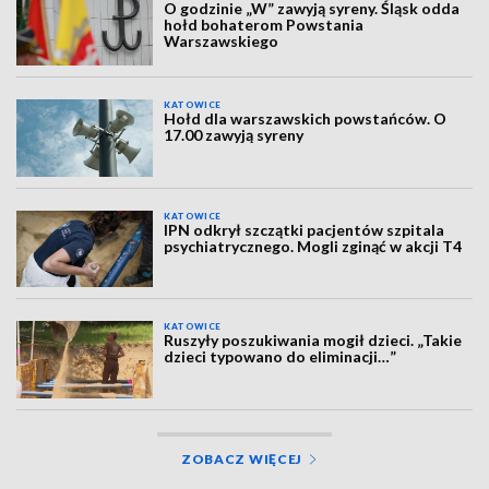
O godzinie „W” zawyją syreny. Śląsk odda
hołd bohaterom Powstania
Warszawskiego
KATOWICE
Hołd dla warszawskich powstańców. O
17.00 zawyją syreny
KATOWICE
IPN odkrył szczątki pacjentów szpitala
psychiatrycznego. Mogli zginąć w akcji T4
KATOWICE
Ruszyły poszukiwania mogił dzieci. „Takie
dzieci typowano do eliminacji…”
ZOBACZ WIĘCEJ