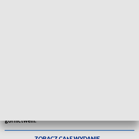
Stowarzyszenie Miłośników Ziemi Tarnogórskiej ma swój jubileusz. Fot.
Stowarzyszenie Miłośników Ziemi Tarnogórskiej
Jedna z najstarszych i najbardziej zasłużonych
organizacji pozarządowych w Polsce.
Stowarzyszenie Miłośników Ziemi Tarnogórskiej
skończyło 70 lat. Bez pracy społeczników nie
byłoby dziś wielu zabytków techniki związanych z
górnictwem.
ZOBACZ CAŁE WYDANIE