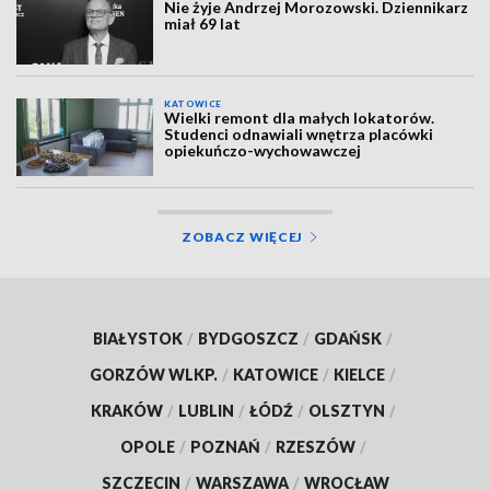
Nie żyje Andrzej Morozowski. Dziennikarz
miał 69 lat
KATOWICE
Wielki remont dla małych lokatorów.
Studenci odnawiali wnętrza placówki
opiekuńczo-wychowawczej
ZOBACZ WIĘCEJ
BIAŁYSTOK
/
BYDGOSZCZ
/
GDAŃSK
/
GORZÓW WLKP.
/
KATOWICE
/
KIELCE
/
KRAKÓW
/
LUBLIN
/
ŁÓDŹ
/
OLSZTYN
/
OPOLE
/
POZNAŃ
/
RZESZÓW
/
SZCZECIN
/
WARSZAWA
/
WROCŁAW