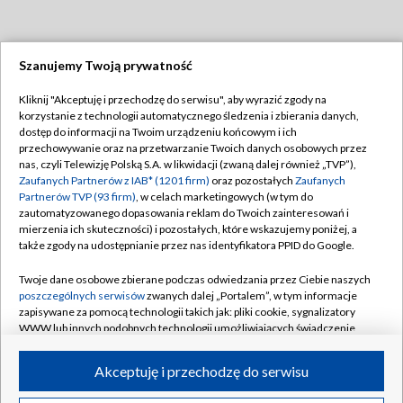
Szanujemy Twoją prywatność
Dołącz do nas:
Kliknij "Akceptuję i przechodzę do serwisu", aby wyrazić zgody na
korzystanie z technologii automatycznego śledzenia i zbierania danych,
TVP
dostęp do informacji na Twoim urządzeniu końcowym i ich
Abonament TVP
przechowywanie oraz na przetwarzanie Twoich danych osobowych przez
Regulamin TVP
nas, czyli Telewizję Polską S.A. w likwidacji (zwaną dalej również „TVP”),
Emisja w TVP
Polityka prywatności
Zaufanych Partnerów z IAB* (1201 firm)
oraz pozostałych
Zaufanych
Partnerów TVP (93 firm)
, w celach marketingowych (w tym do
Centrum informacji TVP
Moje zgody
zautomatyzowanego dopasowania reklam do Twoich zainteresowań i
mierzenia ich skuteczności) i pozostałych, które wskazujemy poniżej, a
Naziemna Telewizja Cyfrowa
Pomoc
także zgody na udostępnianie przez nas identyfikatora PPID do Google.
Sklep TVP
Biuro reklamy
Twoje dane osobowe zbierane podczas odwiedzania przez Ciebie naszych
Rada Programowa
Kontakt
poszczególnych serwisów
zwanych dalej „Portalem”, w tym informacje
zapisywane za pomocą technologii takich jak: pliki cookie, sygnalizatory
System NOS
WWW lub innych podobnych technologii umożliwiających świadczenie
dopasowanych i bezpiecznych usług, personalizację treści oraz reklam,
Informacje o nadawcy
Kanały
udostępnianie funkcji mediów społecznościowych oraz analizowanie
Akceptuję i przechodzę do serwisu
ruchu w Internecie.
Program dla prasy
©2026 Telewizja Polska S.A. w likwidacji