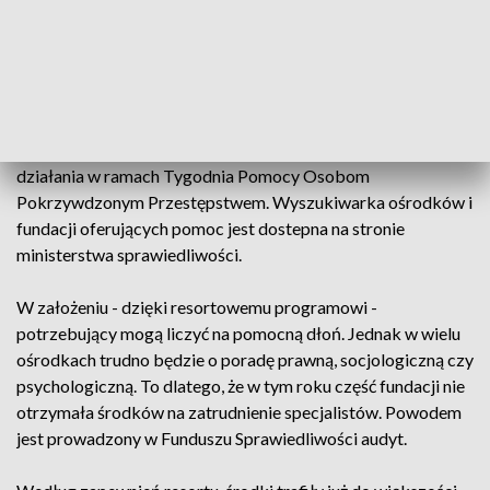
AKTUALNOŚCI, 19.02.2024, GODZ.
18.30
Ofiary przemocy wymagają pomocy. Taką mają zapewnić
działania w ramach Tygodnia Pomocy Osobom
Pokrzywdzonym Przestępstwem. Wyszukiwarka ośrodków i
fundacji oferujących pomoc jest dostepna na stronie
ministerstwa sprawiedliwości.
W założeniu - dzięki resortowemu programowi -
potrzebujący mogą liczyć na pomocną dłoń. Jednak w wielu
ośrodkach trudno będzie o poradę prawną, socjologiczną czy
psychologiczną. To dlatego, że w tym roku część fundacji nie
otrzymała środków na zatrudnienie specjalistów. Powodem
jest prowadzony w Funduszu Sprawiedliwości audyt.