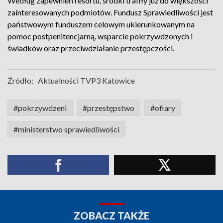
Według zapewnień resortu, środki trafiły już do większości
zainteresowanych podmiotów. Fundusz Sprawiedliwości jest
państwowym funduszem celowym ukierunkowanym na
pomoc postpenitencjarną, wsparcie pokrzywdzonych i
świadków oraz przeciwdziałanie przestępczości.
Źródło:
Aktualności TVP3 Katowice
#pokrzywdzeni
#przestępstwo
#ofiary
#ministerstwo sprawiedliwości
ZOBACZ TAKŻE