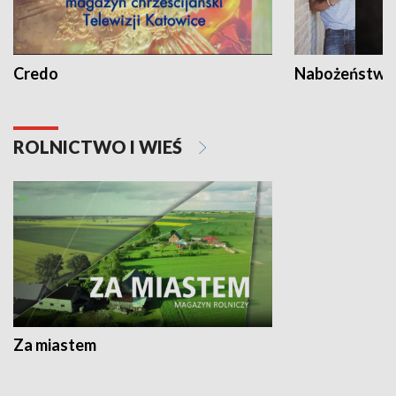
Credo
Nabożeństwa 
ROLNICTWO I WIEŚ
Za miastem