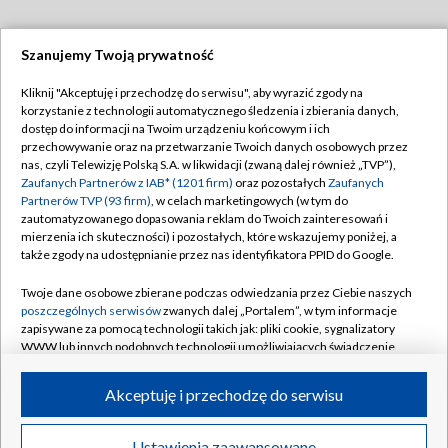
Szanujemy Twoją prywatność
Dołącz do nas:
Kliknij "Akceptuję i przechodzę do serwisu", aby wyrazić zgody na
korzystanie z technologii automatycznego śledzenia i zbierania danych,
TVP
dostęp do informacji na Twoim urządzeniu końcowym i ich
Abonament TVP
przechowywanie oraz na przetwarzanie Twoich danych osobowych przez
Regulamin TVP
nas, czyli Telewizję Polską S.A. w likwidacji (zwaną dalej również „TVP”),
Emisja w TVP
Polityka prywatności
Zaufanych Partnerów z IAB* (1201 firm)
oraz pozostałych
Zaufanych
Partnerów TVP (93 firm)
, w celach marketingowych (w tym do
Centrum informacji TVP
Moje zgody
zautomatyzowanego dopasowania reklam do Twoich zainteresowań i
mierzenia ich skuteczności) i pozostałych, które wskazujemy poniżej, a
Naziemna Telewizja Cyfrowa
Pomoc
także zgody na udostępnianie przez nas identyfikatora PPID do Google.
Sklep TVP
Biuro reklamy
Twoje dane osobowe zbierane podczas odwiedzania przez Ciebie naszych
Rada Programowa
Kontakt
poszczególnych serwisów
zwanych dalej „Portalem”, w tym informacje
zapisywane za pomocą technologii takich jak: pliki cookie, sygnalizatory
System NOS
WWW lub innych podobnych technologii umożliwiających świadczenie
dopasowanych i bezpiecznych usług, personalizację treści oraz reklam,
Informacje o nadawcy
Kanały
udostępnianie funkcji mediów społecznościowych oraz analizowanie
Akceptuję i przechodzę do serwisu
ruchu w Internecie.
Program dla prasy
©2026 Telewizja Polska S.A. w likwidacji
Biuro Reklamy
Twoje dane osobowe zbierane podczas odwiedzania przez Ciebie
Ustawienia zaawansowane