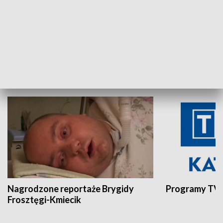
Aktualności sprzed lat
Z historią w tl
INNE
Nagrodzone reportaże Brygidy
Programy TVP
Frosztęgi-Kmiecik