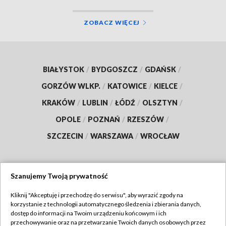
ZOBACZ WIĘCEJ
BIAŁYSTOK
/
BYDGOSZCZ
/
GDAŃSK
/
GORZÓW WLKP.
/
KATOWICE
/
KIELCE
/
KRAKÓW
/
LUBLIN
/
ŁÓDŹ
/
OLSZTYN
/
OPOLE
/
POZNAŃ
/
RZESZÓW
/
SZCZECIN
/
WARSZAWA
/
WROCŁAW
Szanujemy Twoją prywatność
Dołącz do nas:
Kliknij "Akceptuję i przechodzę do serwisu", aby wyrazić zgody na
korzystanie z technologii automatycznego śledzenia i zbierania danych,
TVP
dostęp do informacji na Twoim urządzeniu końcowym i ich
Abonament TVP
przechowywanie oraz na przetwarzanie Twoich danych osobowych przez
Regulamin TVP