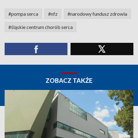
#pompa serca
#nfz
#narodowy fundusz zdrowia
#śląskie centrum chorób serca
ZOBACZ TAKŻE