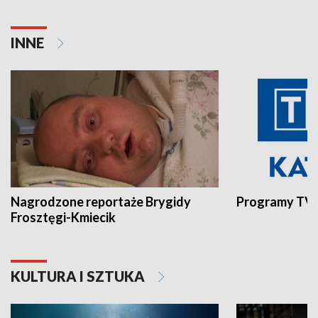
INNE
Nagrodzone reportaże Brygidy
Programy TVP
Frosztęgi-Kmiecik
KULTURA I SZTUKA