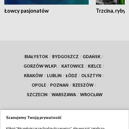
Łowcy pasjonatów
Trzcina, ryby 
BIAŁYSTOK
/
BYDGOSZCZ
/
GDAŃSK
/
GORZÓW WLKP.
/
KATOWICE
/
KIELCE
/
KRAKÓW
/
LUBLIN
/
ŁÓDŹ
/
OLSZTYN
/
OPOLE
/
POZNAŃ
/
RZESZÓW
/
SZCZECIN
/
WARSZAWA
/
WROCŁAW
Szanujemy Twoją prywatność
Dołącz do nas:
Kliknij "Akceptuję i przechodzę do serwisu", aby wyrazić zgody na