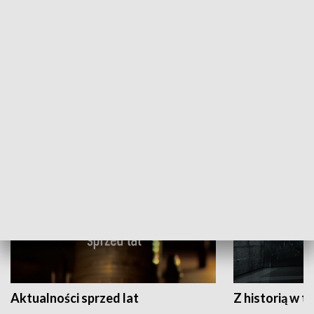
Papyn pyto
Rączka gotuje
HISTORIA
Aktualności sprzed lat
Z historią w tl